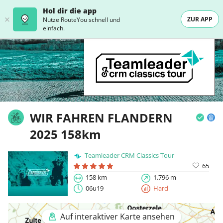
Hol dir die app
ZUR APP
Nutze RouteYou schnell und
einfach.
WIR FAHREN FLANDERN
2025 158km
Teamleader CRM Classics Tour
65
158 km
1.796 m
06u19
Hard
Auf interaktiver Karte ansehen