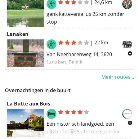
|
24,6 km
B&B :
https://deedelsteen.be/
genk kattevenia lus 25 km zonder
stop
Lanaken
|
22 km
Van Neerharenweg 14, 3620
Lanaken, België
Naar Sprokkelstraat, 3620 Lanaken,
Meer routes...
België
Routering Ruiter - knooppunten
Overnachtingen in de buurt
La Butte aux Bois
Een historisch landgoed, een
uitzonderlijk 5-sterren superior