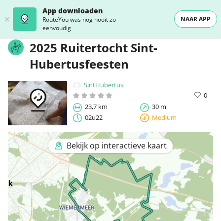
App downloaden
NAAR APP
RouteYou was nog nooit zo
eenvoudig
2025 Ruitertocht Sint-
Hubertusfeesten
SintHubertus
0
23,7 km
30 m
02u22
Medium
Bekijk op interactieve kaart