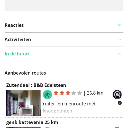
Reacties
Activiteiten
In de buurt
Aanbevolen routes
Zutendaal : B&B Edelsteen
|
26,8 km
ruiter- en menroute met
knooppunten
:
https://www.routeyou.com/user/planne
genk kattevenia 25 km
limburg