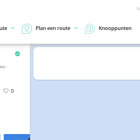
R
ute
Plan een route
Knooppunten
klo -
0