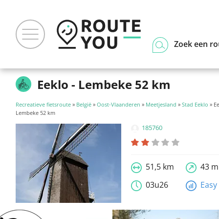
Zoek een ro
Eeklo - Lembeke 52 km
Recreatieve fietsroute
»
België
»
Oost-Vlaanderen
»
Meetjesland
»
Stad Eeklo
» Ee
Lembeke 52 km
185760
51,5 km
43 m
03u26
Easy