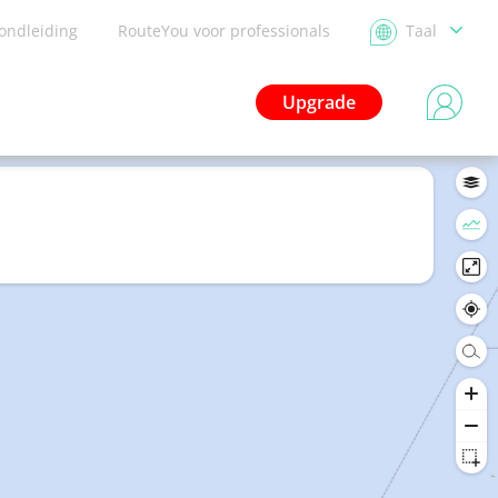
ondleiding
RouteYou voor professionals
Taal
Upgrade