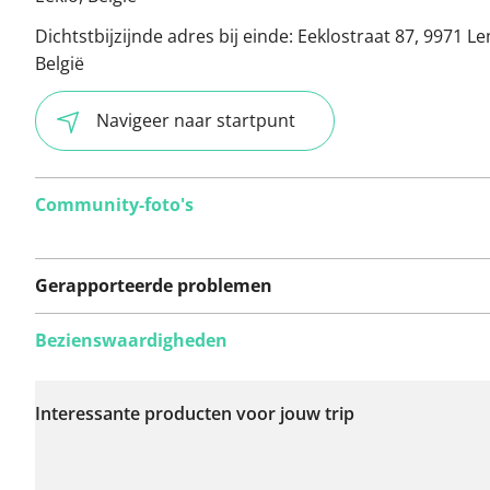
Dichtstbijzijnde adres bij einde:
Eeklostraat 87, 9971 L
België
Navigeer naar startpunt
Community-foto's
Gerapporteerde problemen
Bezienswaardigheden
Er zijn nog geen
problemen op deze
Interessante producten voor jouw trip
route gerapporteerd.