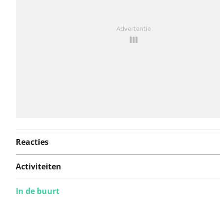
Iets opgevallen op deze route?
Probleem toevoegen
Advertentie
Reacties
Activiteiten
In de buurt