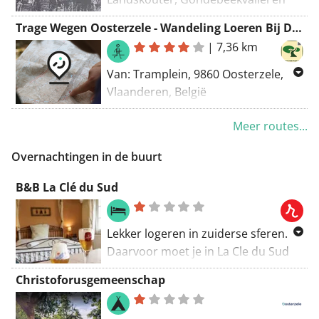
Aelmoeseneiebos
Trage Wegen Oosterzele - Wandeling Loeren Bij De Buren Bottelare - 2017_05_21
Georganiseerd door Seizoenscafé,
|
7,36 km
Natuurpunt Oosterzele & Trage
Van: Tramplein, 9860 Oosterzele,
Wegen Oosterzele
Vlaanderen, België
19 maart 2023
Naar: Tramplein, 9860 Oosterzele,
Meer routes...
Vlaanderen, België
Routering: Wandel - mooiste
Overnachtingen in de buurt
B&B La Clé du Sud
Lekker logeren in zuiderse sferen.
Daarvoor moet je in La Cle du Sud
zijn. 'Dit is geen klein bier' belooft
Christoforusgemeenschap
het arrangement, en dat blijkt ook.
Laat je leiden door het