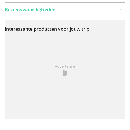
Bezienswaardigheden
Interessante producten voor jouw trip
Bekijk op kaart
Iets opgevallen op deze route?
Probleem toevoegen
Advertentie