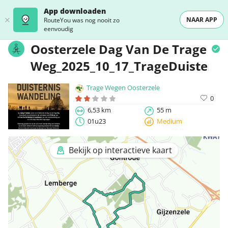
App downloaden
NAAR APP
RouteYou was nog nooit zo
eenvoudig
Oosterzele Dag Van De Trage
Weg_2025_10_17_TrageDuisterni
Trage Wegen Oosterzele
0
6,53 km
55 m
01u23
Medium
Bekijk op interactieve kaart