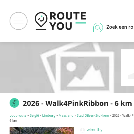
Zoek een ro
2026 - Walk4PinkRibbon - 6 km
Looproute
»
België
»
Limburg
»
Maasland
»
Stad Dilsen-Stokkem
» 2026 - Walk4P
6 km
wimothy