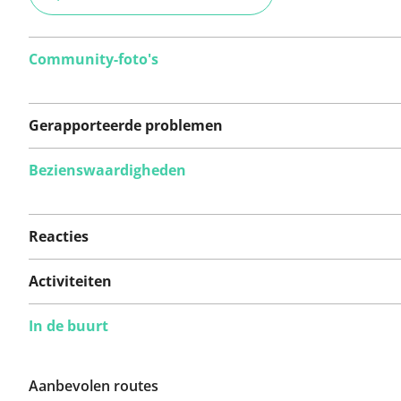
Community-foto's
Gerapporteerde problemen
Bezienswaardigheden
Er zijn nog geen
problemen op deze
Reacties
route gerapporteerd.
Activiteiten
In de buurt
Iets opgevallen op deze route?
Probleem toevoegen
Aanbevolen routes