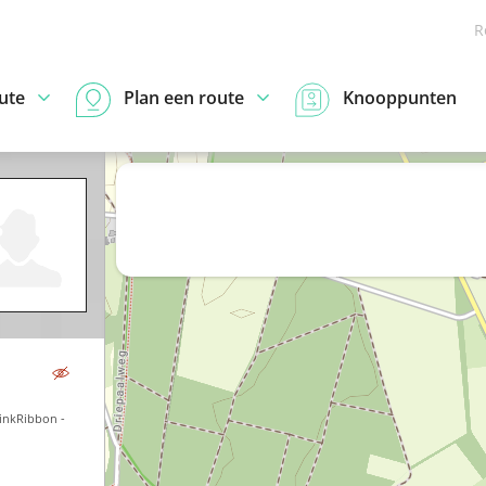
R
ute
Plan een route
Knooppunten
inkRibbon -