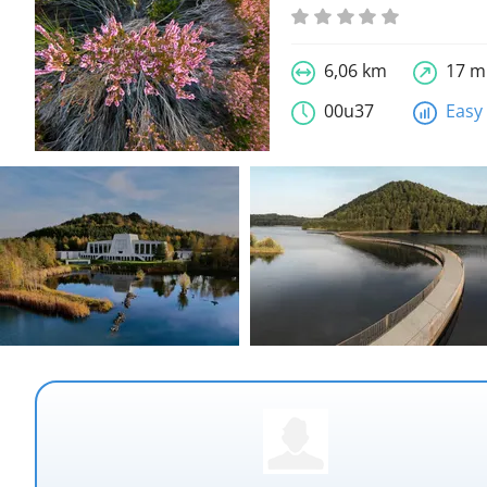
6,06 km
17 m
00u37
Easy