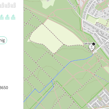
mig
 3650