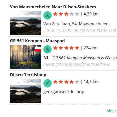
Van Maasmechelen Naar Dilsen-Stokkem
|
4,29 km
Van Zetellaan, 54, Maasmechelen,
Limburg, 3630, België Naar Nationaal
Parklaan, Dilsen-Stokkem, Limburg, 3
GR 561 Kempen - Maaspad
België Routering: Wandel - mooiste
|
224 km
NL
- GR 561 Kempen-Maaspad is één va
meest groene langeafstandspaden in
Vlaanderen. Het start in het Vlaams-Bra
Dilsen Terrilsloop
Diest en trekt dan via de Kempen door
|
14,5 km
Antwerpen en Limburg. Het aantal onve
wegen op dit GR-pad is bijzonder groot.
georganiseerde loop
De route is een aaneenschakeling va
natuurgebieden, met natte beemden
Meer 
moerassen, vennen en heide. Je wand