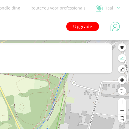
ondleiding
RouteYou voor professionals
Taal
Upgrade