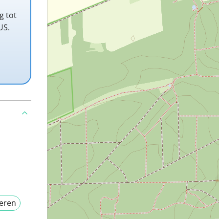
g tot
US.
eren