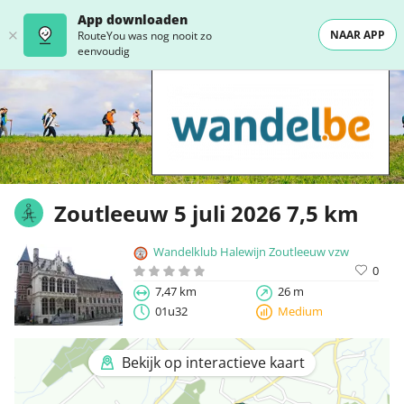
App downloaden
NAAR APP
RouteYou was nog nooit zo
eenvoudig
Zoutleeuw 5 juli 2026 7,5 km
Wandelklub Halewijn Zoutleeuw vzw
0
7,47 km
26 m
01u32
Medium
Bekijk op interactieve kaart