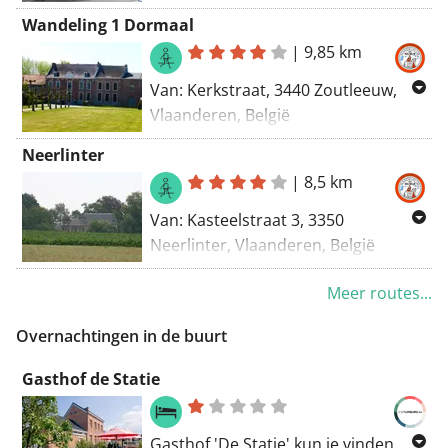
Naar Aen Den Hoorn 10, 3440
Wandeling 1 Dormaal
Zoutleeuw, België
|
9,85 km
Routering Wandel - mooiste,
Van: Kerkstraat, 3440 Zoutleeuw,
Manueel
Vlaanderen, België
Naar: Kerkstraat, 3440 Zoutleeuw,
Neerlinter
Vlaanderen, België
|
8,5 km
Routering: Wandel - mooiste
Van: Kasteelstraat 3, 3350
Neerlinter, Vlaanderen, België
Naar: Kasteelstraat 3, 3350
Meer routes...
Neerlinter, Vlaanderen, België
Routering: Wandel - mooiste
Overnachtingen in de buurt
Gasthof de Statie
Gasthof 'De Statie' kun je vinden