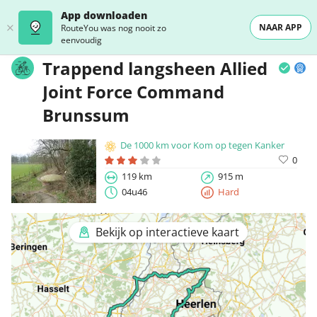
App downloaden
NAAR APP
RouteYou was nog nooit zo
eenvoudig
Trappend langsheen Allied
Joint Force Command
Brunssum
De 1000 km voor Kom op tegen Kanker
0
119 km
915 m
04u46
Hard
Bekijk op interactieve kaart