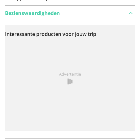
Bezienswaardigheden
Interessante producten voor jouw trip
Bekijk op kaart
Iets opgevallen op deze route?
Probleem toevoegen
Advertentie