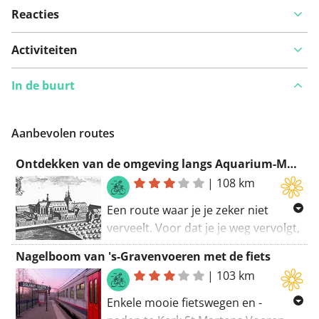
Reacties
Activiteiten
In de buurt
Aanbevolen routes
Ontdekken van de omgeving langs Aquarium-Muséum
|
108 km
Een route waar je je zeker niet
verveelt. Voor dat je je weg vervolgt,
stop zeker eens aan Collégiale Saint-
Nagelboom van 's-Gravenvoeren met de fiets
Barthélemy. Deze route biedt je ook
|
103 km
de mogelijkheid om eens af te
stappen en een museum te
Enkele mooie fietswegen en -
bezoeken (Grand Curtius). Via deze