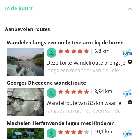
In de buurt
Iets opgevallen op deze route?
Probleem toevoegen
Aanbevolen routes
Wandelen langs een oude Leie-arm bij de buren
|
6,8 km
Deze korte wandelroute brengt je
langs een meander van de Leie
tussen Oeselgem en Gottem.
Georges Dheedene wandelroute
Vroeger was de Leie een
|
8,94 km
kronkelende rivier. Wegens
economische doeleinden werd ze
Wandelroute van 8,5 km waar je
rechtgetrokken. Hiervoor
langs zaken uit het leven van de
ontstonden lussen die afgesloten
Zultse portret- en landschapschilder
Machelen Herfstwandelingen met Kinderen
werden van de Leie. Rond deze
Georges Dheedene komt.
|
10,1 km
waterplassen is het fijn vertoeven.