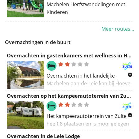
Machelen Herfstwandelingen met
Kinderen
Meer routes...
Overnachtingen in de buurt
Overnachten in gastenkamers met wellness in Hoeve La Cascina
Overnachten in het landelijke
Machelen-aan-de-Leie kan bij Hoeve
La Cascina.
Overnachten op het kampeerautoterrein van Zulte
Hoeve La Cascina ligt op een half
uur van de Belgische kust, Brugge
en Gent, genesteld in een groene
Het kampeerautoterrein van Zulte
omgeving van de Leievallei die vele
heeft 8 plaatsen en is mooi gelegen
Vlaamse schilders heeft
in de natuur.
Overnachten in de Leie Lodge
geïnspireerd.