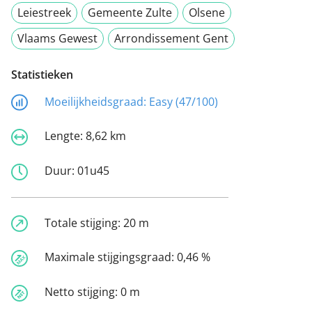
Leiestreek
Gemeente Zulte
Olsene
Vlaams Gewest
Arrondissement Gent
Statistieken
Moeilijkheidsgraad:
Easy (47/100)
Lengte:
8,62 km
Duur:
01u45
Totale stijging:
20 m
Maximale stijgingsgraad:
0,46 %
Netto stijging:
0 m