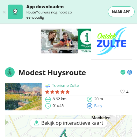
App downloaden
NAAR APP
RouteYou was nog nooit zo
eenvoudig
Modest Huysroute
Toerisme Zulte
4
8,62 km
20 m
01u45
Easy
Bekijk op interactieve kaart