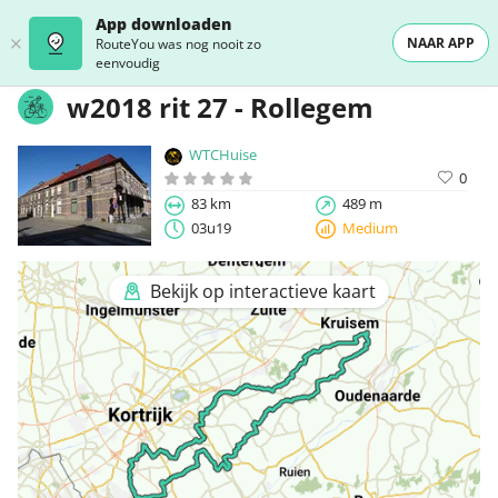
App downloaden
NAAR APP
RouteYou was nog nooit zo
eenvoudig
w2018 rit 27 - Rollegem
WTCHuise
0
83 km
489 m
03u19
Medium
Bekijk op interactieve kaart