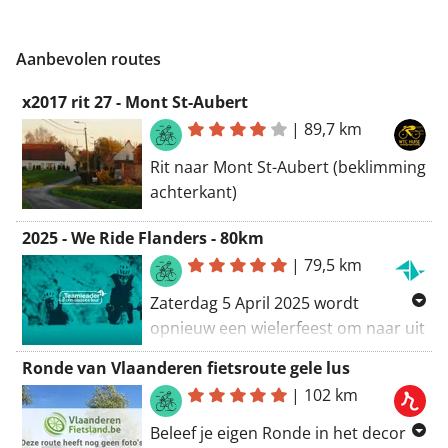
Aanbevolen routes
x2017 rit 27 - Mont St-Aubert
|
89,7 km
Rit naar Mont St-Aubert (beklimming
achterkant)
2025 - We Ride Flanders - 80km
|
79,5 km
Zaterdag 5 April 2025 wordt
opnieuw een wielerfeest om naar uit
te kijken want dan kan jij, één dag
Ronde van Vlaanderen fietsroute gele lus
voor de profs, jouw Ronde rijden.
|
102 km
Afzien op de legendarische
hellingen, “dokkeren” over bekende
Beleef je eigen Ronde in het decor