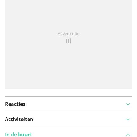
Iets opgevallen op deze route?
Probleem toevoegen
Advertentie
Reacties
Activiteiten
In de buurt