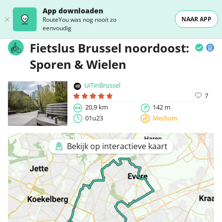
App downloaden
NAAR APP
RouteYou was nog nooit zo
eenvoudig
Fietslus Brussel noordoost:
Sporen & Wielen
UiTinBrussel
7
20,9 km
142 m
01u23
Medium
Bekijk op interactieve kaart