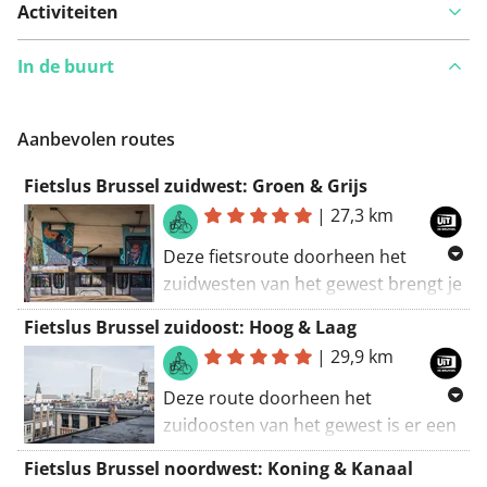
Activiteiten
In de buurt
Aanbevolen routes
Fietslus Brussel zuidwest: Groen & Grijs
|
27,3 km
Deze fietsroute doorheen het
zuidwesten van het gewest brengt je
van het stadscentrum tot aan het
Fietslus Brussel zuidoost: Hoog & Laag
begin van het Pajottenland en terug.
|
29,9 km
Via Sint-Jans-Molenbeek zet je koers
naar de historische kern van
Deze route doorheen het
Anderlecht en fiets je langs de
zuidoosten van het gewest is er een
Pedevallei naar het landelijke
met afdalingen, klimmetjes en
Fietslus Brussel noordwest: Koning & Kanaal
Neerpede. Ontdek de vele
andere tegenstellingen. Je verkent