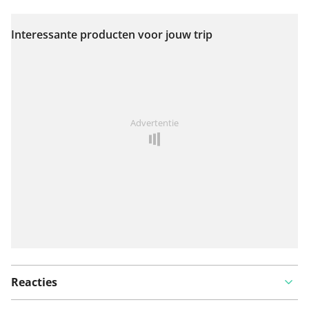
Interessante producten voor jouw trip
Bekijk op kaart
Iets opgevallen op deze route?
Probleem toevoegen
Advertentie
Reacties