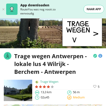
App downloaden
NAAR APP
RouteYou was nog nooit zo
eenvoudig
Trage wegen Antwerpen -
lokale lus 4 Wilrijk -
Berchem - Antwerpen
Trage Wegen
5
13,3 km
56 m
02u45
Medium