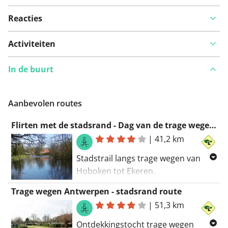
Reacties
Activiteiten
In de buurt
Aanbevolen routes
Flirten met de stadsrand - Dag van de trage wegen 2019
|
41,2 km
Stadstrail langs trage wegen van
Hoboken tot Ekeren.
www.tragewegen.be/antwerpen
Trage wegen Antwerpen - stadsrand route
|
51,3 km
In samenwerking met Stad
Antwerpen en Regionaal Landschap
Ontdekkingstocht trage wegen