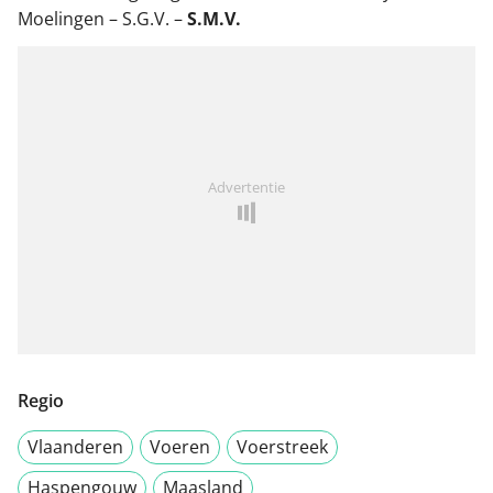
Moelingen – S.G.V. –
S.M.V.
Advertentie
Regio
Vlaanderen
Voeren
Voerstreek
Haspengouw
Maasland