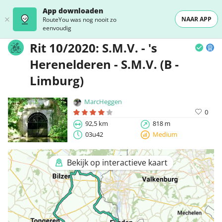
App downloaden
NAAR APP
RouteYou was nog nooit zo
eenvoudig
Rit 10/2020: S.M.V. - 's
Herenelderen - S.M.V. (B -
Limburg)
MarcHeggen
0
92,5 km
818 m
03u42
Medium
Bekijk op interactieve kaart