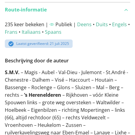
Route-informatie
235 keer bekeken |
Publiek |
Deens
•
Duits
•
Engels
•
Frans
•
Italiaans
•
Spaans
Laatst geverifieerd: 21 juli 2025
Beschrijving door de auteur
S.M.V.
– Magis - Aubel - Val-Dieu - Julemont - St.André -
Chenestre - Dalhem – Visé – Haccourt – Houtain –
Bassenge – Roclenge – Glons – Sluizen – Mal – Berg –
rechts –
’s Herenelderen
– Rijkhoven – vóór Kleine
Spouwen links – grote weg oversteken – Waltwilder –
Hoelbeek – Eigenbilzen – richting Mopertingen – links
(66), altijd rechtdoor (65) – rechts Veldwezelt –
Vroenhoven – Heukelom – Zussen –
ruilverkavelingsweg naar Eben-Emael – Lanaye – Lixhe –