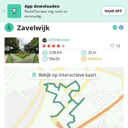
App downloaden
NAAR APP
RouteYou was nog nooit zo
eenvoudig
Zavelwijk
UiTinBrussel
12
2,58 km
25 m
00u33
Medium
Bekijk op interactieve kaart