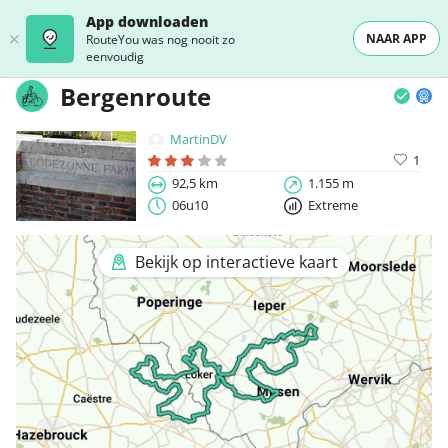
App downloaden
NAAR APP
RouteYou was nog nooit zo
eenvoudig
Bergenroute
MartinDV
1
92,5 km
1.155 m
06u10
Extreme
Bekijk op interactieve kaart