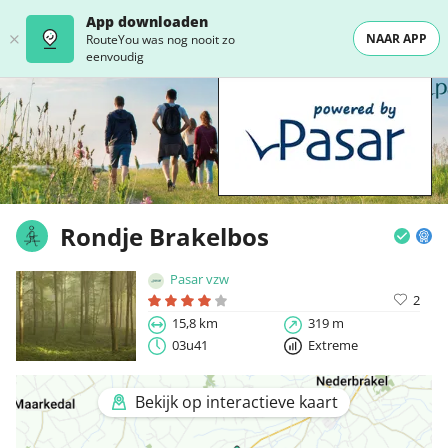
App downloaden
NAAR APP
RouteYou was nog nooit zo
eenvoudig
Rondje Brakelbos
Pasar vzw
2
15,8 km
319 m
03u41
Extreme
Bekijk op interactieve kaart