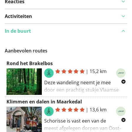
Reacties
Bekijk op kaart
Activiteiten
In de buurt
Iets opgevallen op deze route?
Probleem toevoegen
Aanbevolen routes
Rond het Brakelbos
|
15,2 km
Deze wandeling neemt je mee
door een prachtig stukje Vlaamse
Ardennen op de taalgrens.
Klimmen en dalen in Maarkedal
|
13,6 km
Eentje voor de liefhebbers van
boshyacinthen, want niet alleen in
Schorisse is vast een van de
het Hallerbos kan je eind april het
meest afgelegen dorpen van Oost-