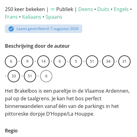
250 keer bekeken |
Publiek |
Deens
•
Duits
•
Engels
•
Frans
•
Italiaans
•
Spaans
Laatst geverifieerd: 7 augustus 2026
Beschrijving door de auteur
-
-
-
-
-
-
-
6
9
14
6
5
51
34
31
-
-
-
33
51
6
Het Brakelbos is een pareltje in de Vlaamse Ardennen,
pal op de taalgrens. Je kan het bos perfect
binnenwandelen vanaf één van de parkings in het
pittoreske dorpje D’Hoppe/La Houppe.
Regio