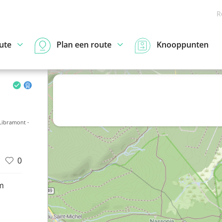
R
ute
Plan een route
Knooppunten
Libramont -
0
m
d