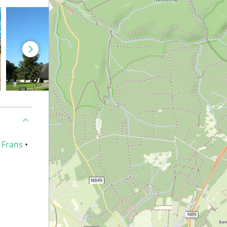
•
Frans
•