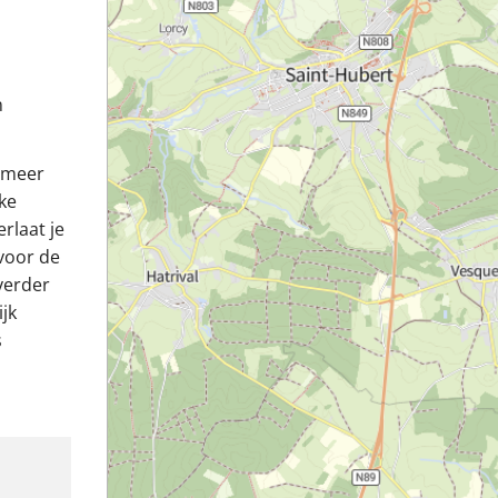
n
t meer
jke
rlaat je
 voor de
verder
jk
s