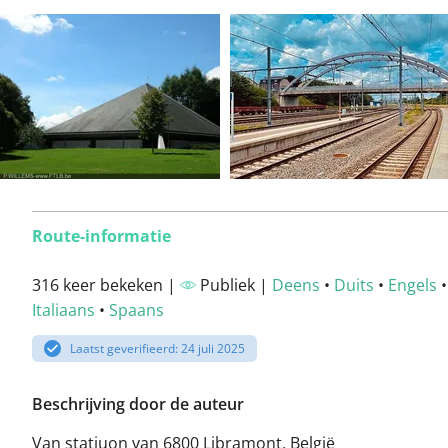
Route-informatie
316 keer bekeken |
Publiek |
Deens
•
Duits
•
Engels
Italiaans
•
Spaans
Laatst geverifieerd: 24 juli 2025
Beschrijving door de auteur
Van statiuon van 6800 Libramont, België