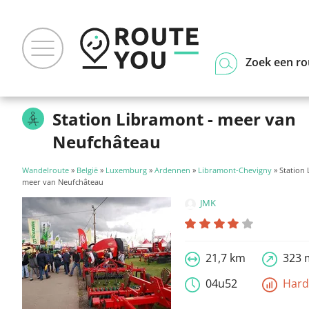
Zoek een ro
Station Libramont - meer van
Neufchâteau
Wandelroute
»
België
»
Luxemburg
»
Ardennen
»
Libramont-Chevigny
» Station 
meer van Neufchâteau
JMK
21,7 km
323 
04u52
Har