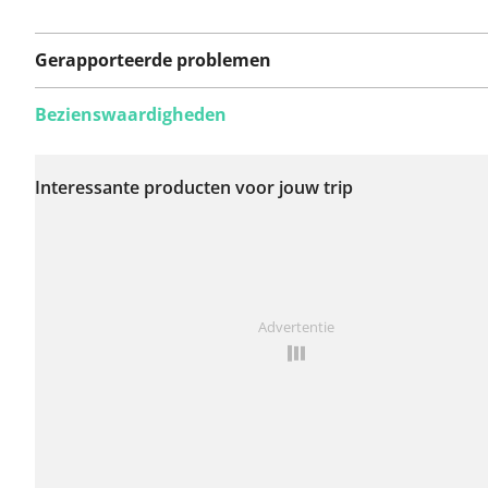
Gerapporteerde problemen
Bezienswaardigheden
Er zijn nog geen
problemen op deze
Interessante producten voor jouw trip
route gerapporteerd.
Iets opgevallen op deze route?
Probleem toevoegen
Advertentie