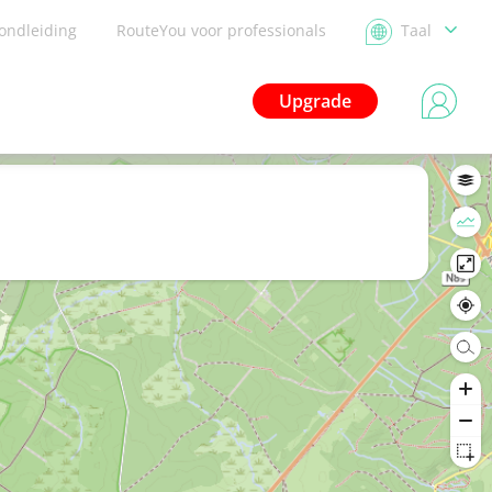
ondleiding
RouteYou voor professionals
Taal
Upgrade