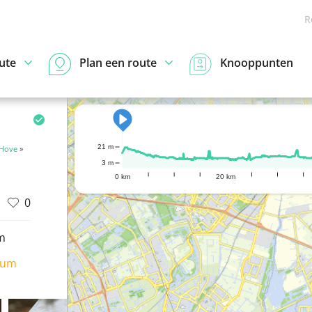
R
ute
Plan een route
Knooppunten
21 m
Hove
»
3 m
0 km
20 km
0
m
ium