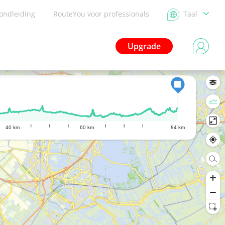
ondleiding
RouteYou voor professionals
Taal
Upgrade
40 km
60 km
84 km