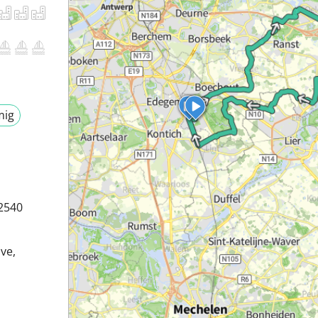
mig
 2540
ve,