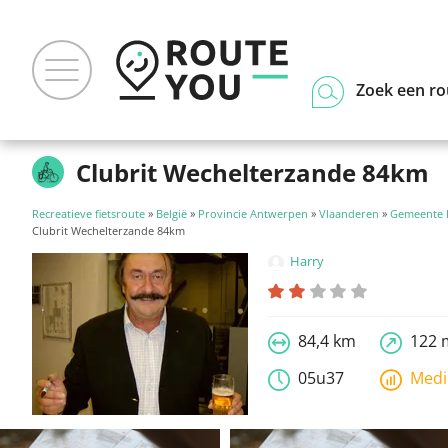
Zoek een ro
Clubrit Wechelterzande 84km
Recreatieve fietsroute
»
België
»
Provincie Antwerpen
»
Vlaanderen
»
Gemeente 
Clubrit Wechelterzande 84km
Harry
84,4 km
122 
05u37
Med