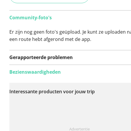
Community-foto's
Er zijn nog geen foto's geüpload. Je kunt ze uploaden n
een route hebt afgerond met de app.
Gerapporteerde problemen
Bezienswaardigheden
Er zijn nog geen
problemen op deze
Interessante producten voor jouw trip
route gerapporteerd.
Iets opgevallen op deze route?
Probleem toevoegen
Advertentie