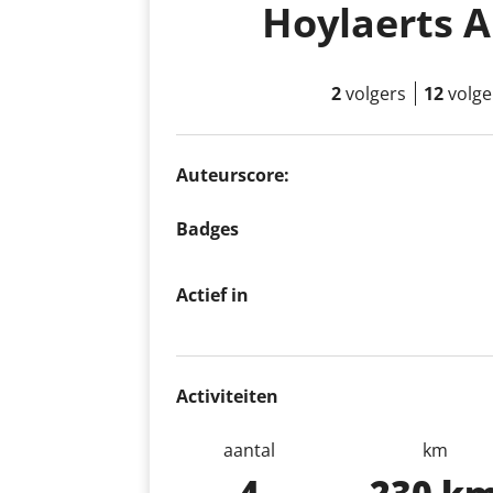
Hoylaerts 
2
volgers
12
volg
Auteurscore:
Badges
Actief in
Activiteiten
aantal
km
4
230 k