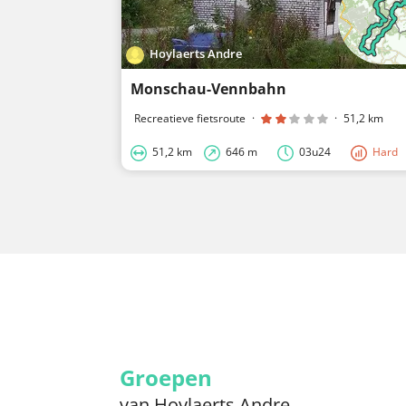
Hoylaerts Andre
Monschau-Vennbahn
Recreatieve fietsroute
·
·
51,2 km
51,2 km
646 m
03u24
Hard
Groepen
van Hoylaerts Andre