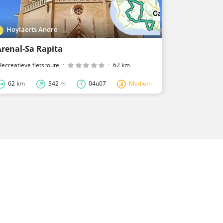
Hoylaerts Andre
Hoylaerts
Arenal-Sa Rapita
Rillaar - 
Recreatieve fietsroute
·
·
62 km
Recreatieve fi
62 km
342 m
04u07
Medium
55,2 km