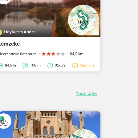
Hoylaerts Andre
Hoylaerts
Kemzeke
55 km Heu
Recreatieve fietsroute
·
·
84,9 km
Recreatieve fi
84,9 km
108 m
05u39
Medium
54,8 km
Toon alles