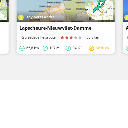
Hoylaerts Andre
Lapscheure-Nieuwvliet-Damme
Recreatieve fietsroute
·
·
65,8 km
65,8 km
107 m
04u23
Medium