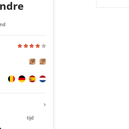
Andre
end
tijd
m
-