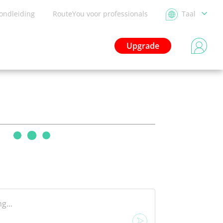
ondleiding
RouteYou voor professionals
Taal
Upgrade