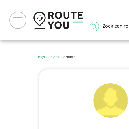
Zoek een ro
Hoylaerts Andre
» Home