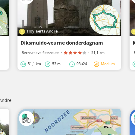
Hoylaerts Andre
Diksmuide-veurne donderdagnam
Recreatieve fietsroute
·
·
51,1 km
51,1 km
53 m
03u24
Medium
 Andre