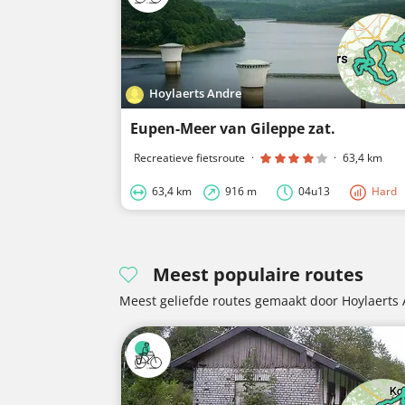
Hoylaerts Andre
Eupen-Meer van Gileppe zat.
Recreatieve fietsroute
·
·
63,4 km
63,4 km
916 m
04u13
Hard
Meest populaire routes
Meest geliefde routes gemaakt door Hoylaerts