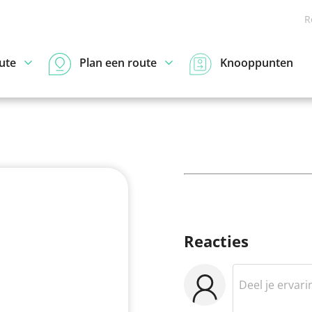
R
ute
Plan een route
Knooppunten
Reacties