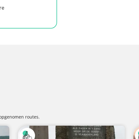
re
 opgenomen routes.