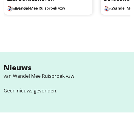
Wandel Mee Ruisbroek vzw
Wandel Mee
Controlepost
Horeca
Nieuws
van Wandel Mee Ruisbroek vzw
Geen nieuws gevonden.