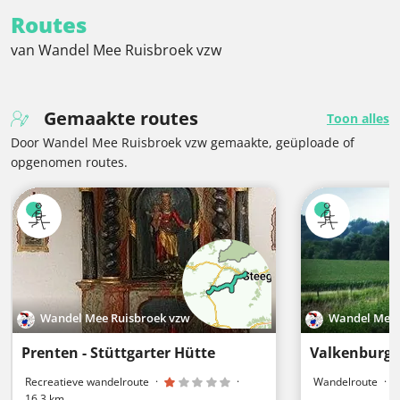
Routes
van Wandel Mee Ruisbroek vzw
Gemaakte routes
Toon alles
Door Wandel Mee Ruisbroek vzw gemaakte, geüploade of
opgenomen routes.
Wandel Mee Ruisbroek vzw
Wandel Mee 
Prenten - Stüttgarter Hütte
Recreatieve wandelroute
·
·
Wandelroute
·
16,3 km