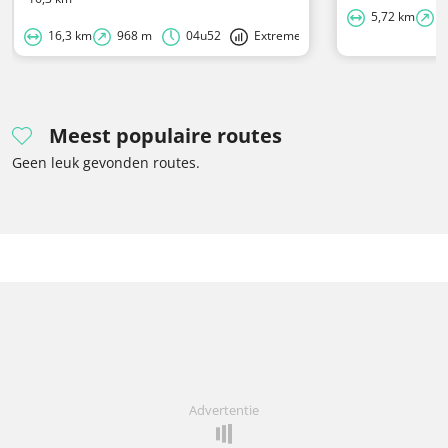
5,72 km
1
16,3 km
968 m
04u52
Extreme
Meest populaire routes
Geen leuk gevonden routes.
Advertentie