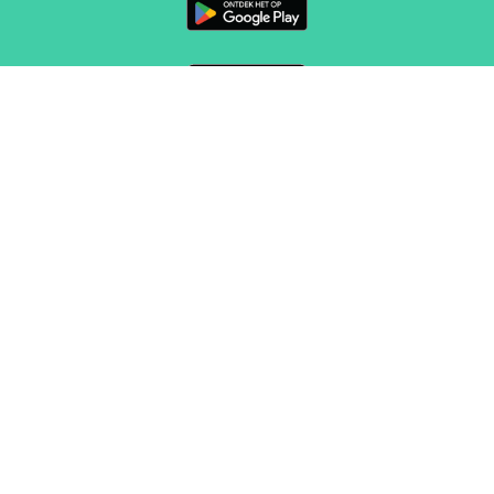
VOLG ONS
CONTACT
Marketing en verkoop
sales@routeyou.com