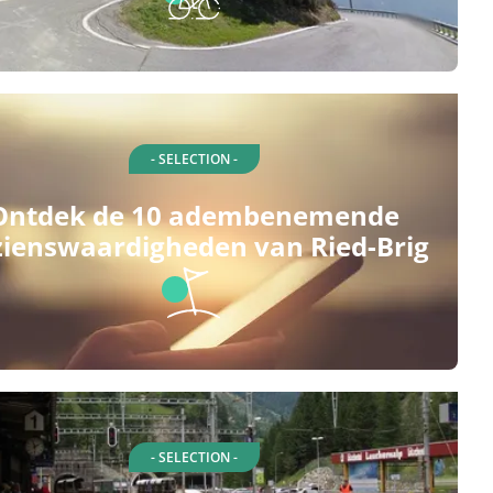
- SELECTION -
Ontdek de 10 adembenemende
zienswaardigheden van Ried-Brig
- SELECTION -