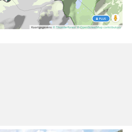
PLUS
Kaartgegevens
© Thunderforest
© OpenStreetMap contributors