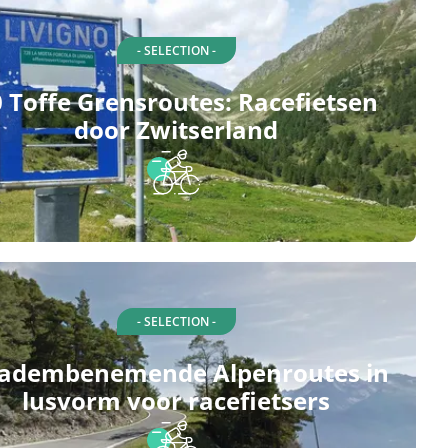
- SELECTION -
 Toffe Grensroutes: Racefietsen
door Zwitserland
- SELECTION -
 adembenemende Alpenroutes in
lusvorm voor racefietsers