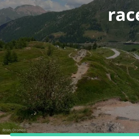
rac
Bron:
Dromos