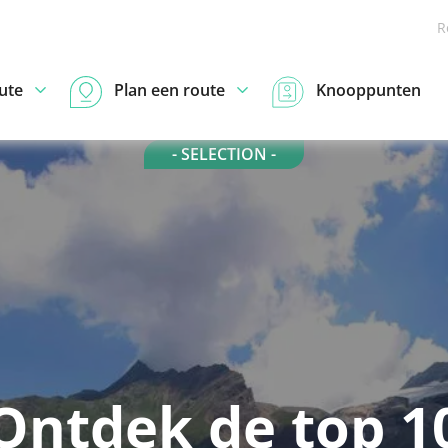
R
ute
Plan een route
Knooppunten
- SELECTION -
Ontdek de top 1