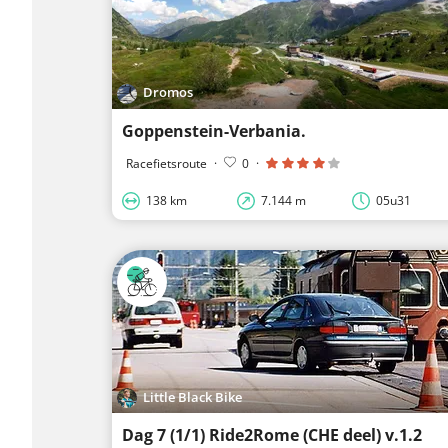
Dromos
Goppenstein-Verbania.
Racefietsroute
·
0
·
138 km
7.144 m
05u31
Little Black Bike
Dag 7 (1/1) Ride2Rome (CHE deel) v.1.2