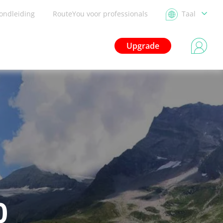
ondleiding
RouteYou voor professionals
Taal
Upgrade
0