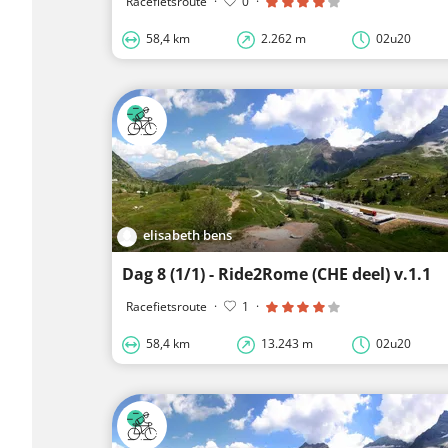
Racefietsroute
·
0
·
58,4 km
2.262 m
02u20
elisabeth bens
Dag 8 (1/1) - Ride2Rome (CHE deel) v.1.1
Racefietsroute
·
1
·
58,4 km
13.243 m
02u20