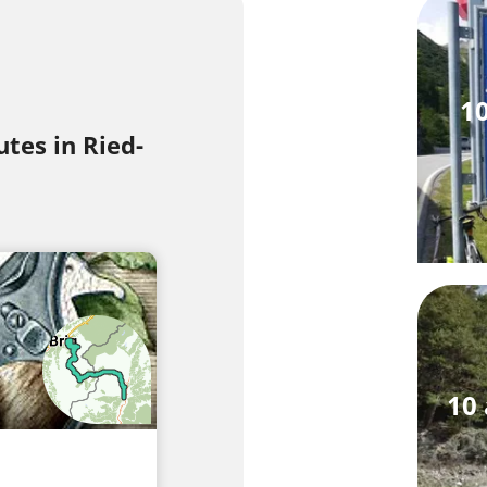
10
tes in Ried-
10