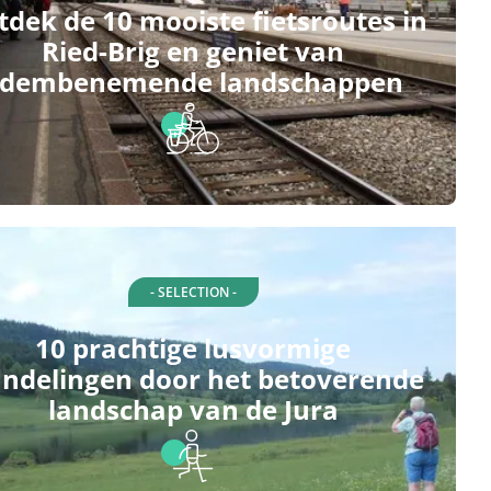
dek de 10 mooiste fietsroutes in
Ried-Brig en geniet van
dembenemende landschappen
- SELECTION -
10 prachtige lusvormige
ndelingen door het betoverende
landschap van de Jura