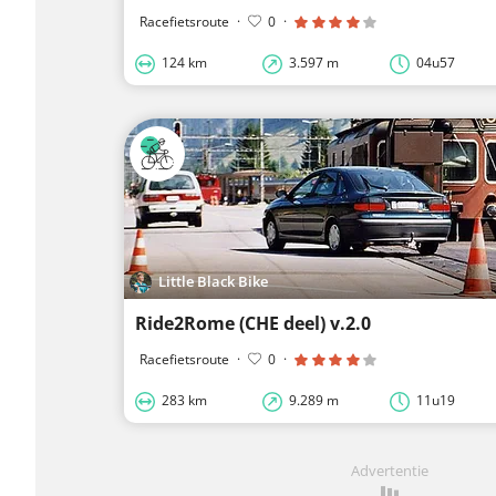
Racefietsroute
·
0
·
124 km
3.597 m
04u57
Little Black Bike
Ride2Rome (CHE deel) v.2.0
Racefietsroute
·
0
·
283 km
9.289 m
11u19
Advertentie