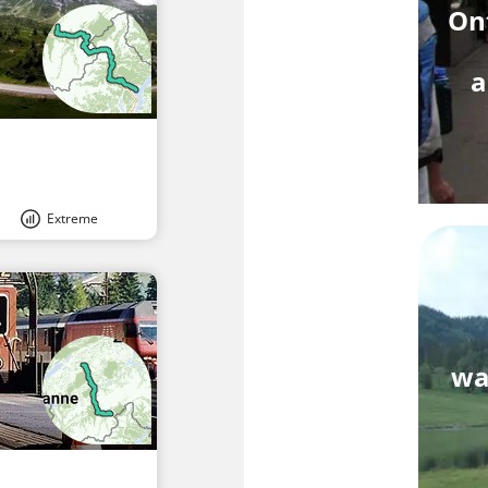
Ont
a
Extreme
wa