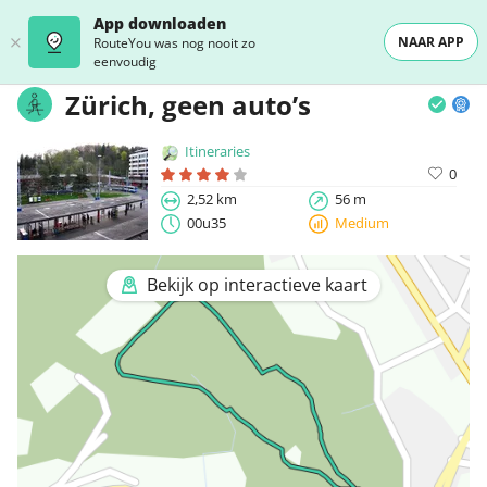
App downloaden
NAAR APP
RouteYou was nog nooit zo
eenvoudig
Zürich, geen auto’s
Itineraries
0
2,52 km
56 m
00u35
Medium
Bekijk op interactieve kaart