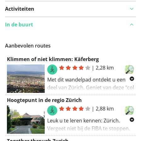
Activiteiten
In de buurt
Aanbevolen routes
Klimmen of niet klimmen: Käferberg
|
2,28 km
Met dit wandelpad ontdekt u een
deel van Zürich. Geniet van deze "col
hors catégorie". Een geweldige
Hoogtepunt in de regio Zürich
route! Mijn score: 9 (van 10). De
|
2,88 km
wandelroute begint op de
parkeerplaats.
Leuk u te leren kennen: Zürich.
Vergeet niet bij de FIBA te stoppen.
Deze route leidt u over een aantal
Together through Zurich