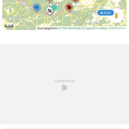
PLUS
5 km
Kaartgegevens
© Thunderforest
© OpenStreetMap contributors
Advertentie