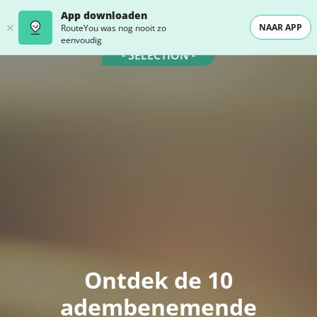
App downloaden
NAAR APP
RouteYou was nog nooit zo
eenvoudig
- SELECTION -
Ontdek de 10
adembenemende