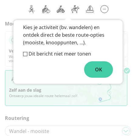
Modus
Kies je activiteit (bv. wandelen) en
ontdek direct de beste route-opties
(mooiste, knooppunten, ...).
Verras me
Dit bericht niet meer tonen
We stellen de best route voor op basis van jouw
voorkeuren, die je daarna volledig kan aanpassen.
OK
Zelf aan de slag
Ontwerp jouw ideale route helemaal zelf.
Routering