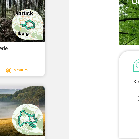
O
ede
Medium
Ki