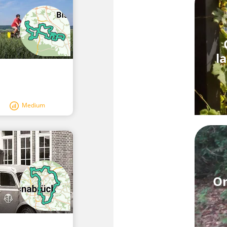
l
Medium
On