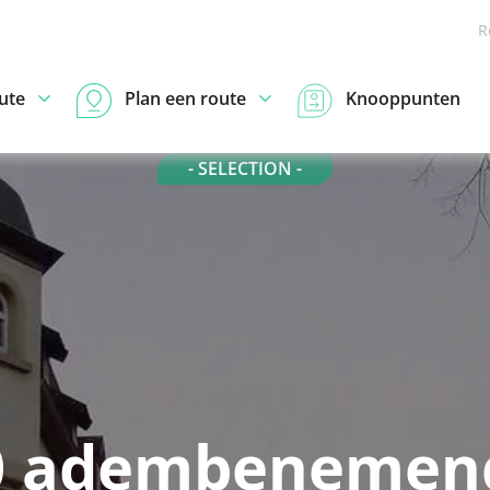
R
ute
Plan een route
Knooppunten
- SELECTION -
0 adembenemen