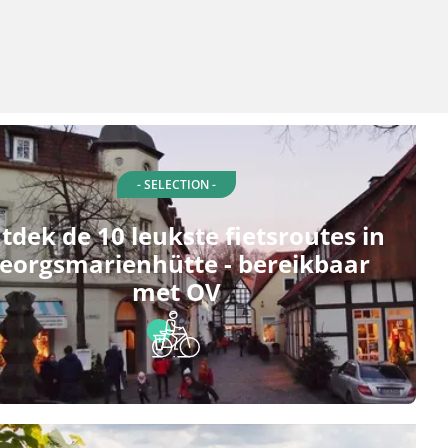
- SELECTION -
tdek de 10 leukste fietsroutes in
eorgsmarienhütte - bereikbaar
met OV