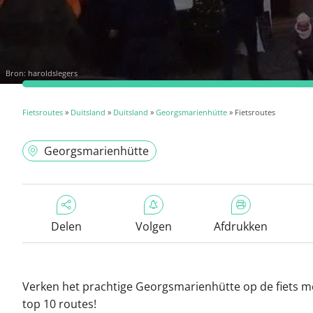
Bron:
haroldslegers
Fietsroutes
»
Duitsland
»
Duitsland
»
Georgsmarienhütte
» Fietsroutes
Georgsmarienhütte
Delen
Volgen
Afdrukken
Verken het prachtige Georgsmarienhütte op de fiets m
top 10 routes!