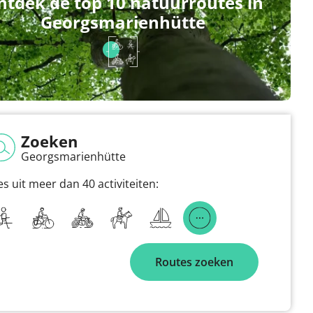
ntdek de top 10 natuurroutes in
Georgsmarienhütte
Zoeken
Georgsmarienhütte
es uit meer dan 40 activiteiten:
Routes zoeken