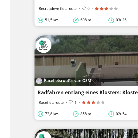
Recreatieve fietsroute
·
0
·
51,5 km
608 m
03u26
Racefietsroutes van OSM
Radfahren entlang eines Klosters: Klost
Racefietsroute
·
1
·
72,8 km
858 m
02u54