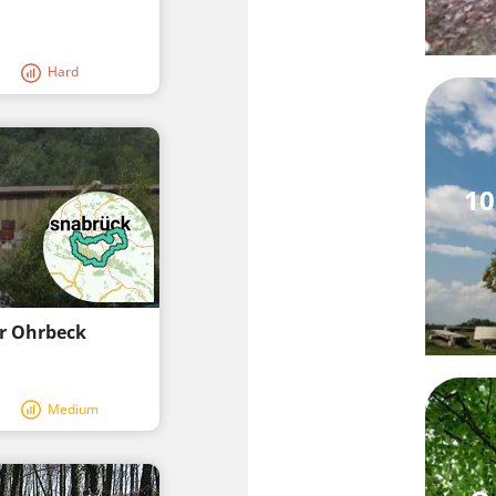
Hard
10
er Ohrbeck
Medium