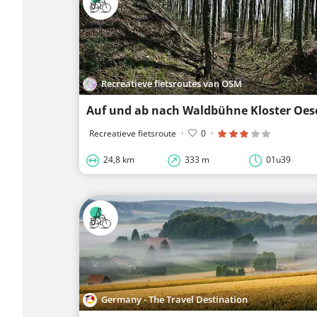
Recreatieve fietsroutes van OSM
Auf und ab nach Waldbühne Kloster Oes
Recreatieve fietsroute
·
0
·
24,8 km
333 m
01u39
Germany - The Travel Destination