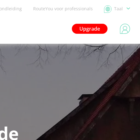
ondleiding
RouteYou voor professionals
Taal
Upgrade
de