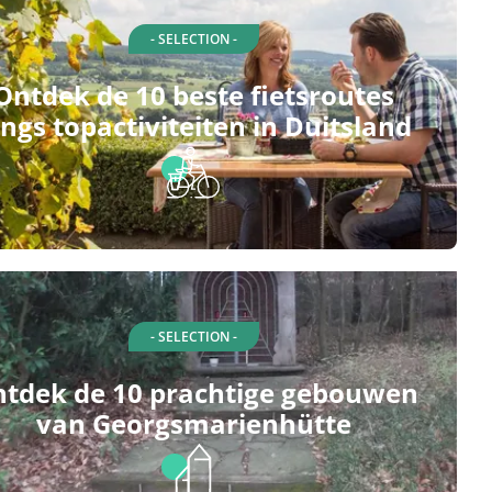
- SELECTION -
Ontdek de 10 beste fietsroutes
angs topactiviteiten in Duitsland
- SELECTION -
tdek de 10 prachtige gebouwen
van Georgsmarienhütte