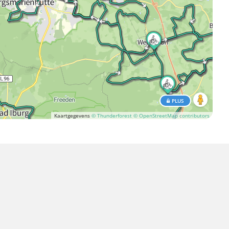
PLUS
Kaartgegevens
© Thunderforest
© OpenStreetMap contributors