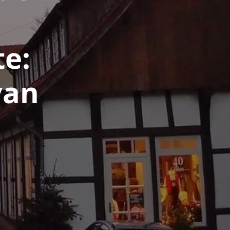
e:
van