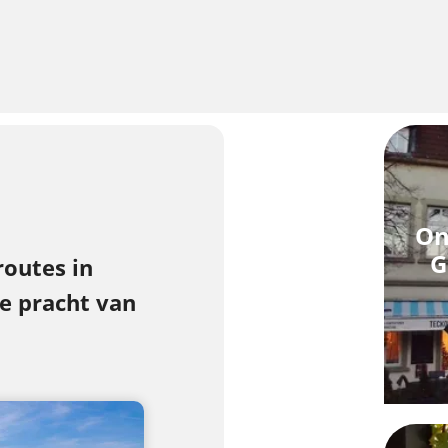
On
G
outes in
e pracht van