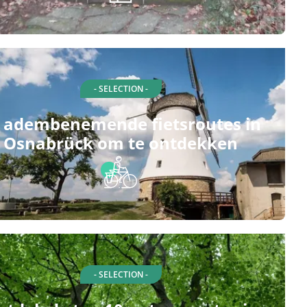
- SELECTION -
 adembenemende fietsroutes in
Osnabrück om te ontdekken
- SELECTION -