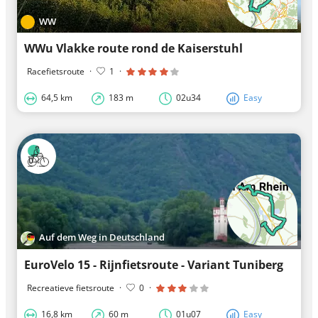
WW
WWu Vlakke route rond de Kaiserstuhl
Racefietsroute
·
1
·
64,5 km
183 m
02u34
Easy
Auf dem Weg in Deutschland
EuroVelo 15 - Rijnfietsroute - Variant Tuniberg
Recreatieve fietsroute
·
0
·
16,8 km
60 m
01u07
Easy