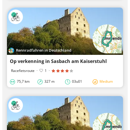
Rennradfahren in Deutschland
Op verkenning in Sasbach am Kaiserstuhl
Racefietsroute
·
1
·
75,7 km
327 m
03u01
Medium