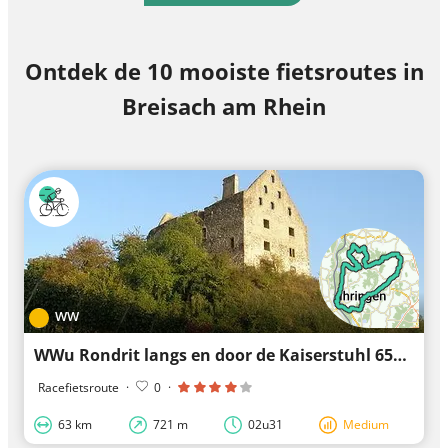
Ontdek de 10 mooiste fietsroutes in
Breisach am Rhein
WW
WWu Rondrit langs en door de Kaiserstuhl 65km
Racefietsroute
·
0
·
63 km
721 m
02u31
Medium