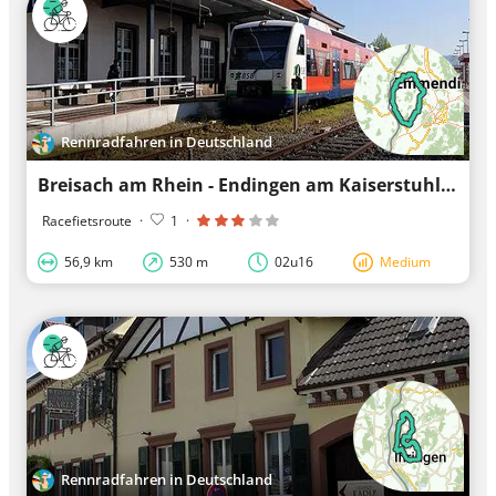
Rennradfahren in Deutschland
Breisach am Rhein - Endingen am Kaiserstuhl - Breisach am Rhein: Fietsen langs rustige wegen
Racefietsroute
·
1
·
56,9 km
530 m
02u16
Medium
Rennradfahren in Deutschland