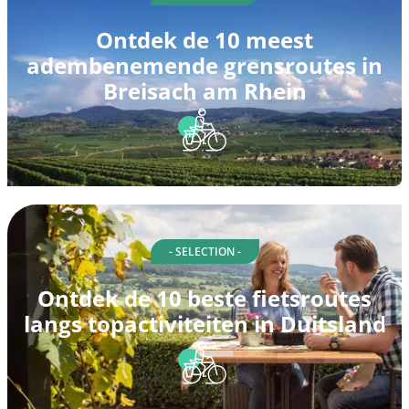
Ontdek de 10 meest
adembenemende grensroutes in
Breisach am Rhein
- SELECTION -
Ontdek de 10 beste fietsroutes
langs topactiviteiten in Duitsland