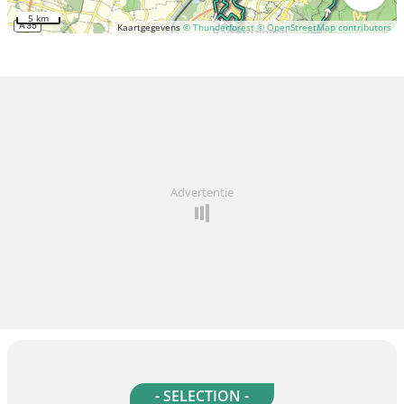
5 km
Kaartgegevens
© Thunderforest
© OpenStreetMap contributors
Advertentie
- SELECTION -