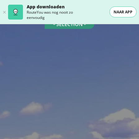
App downloaden
NAAR APP
RouteYou was nog nooit zo
eenvoudig
- SELECTION -