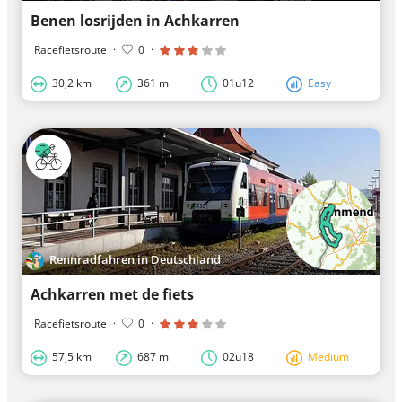
Benen losrijden in Achkarren
Racefietsroute
·
0
·
30,2 km
361 m
01u12
Easy
Rennradfahren in Deutschland
Achkarren met de fiets
Racefietsroute
·
0
·
57,5 km
687 m
02u18
Medium