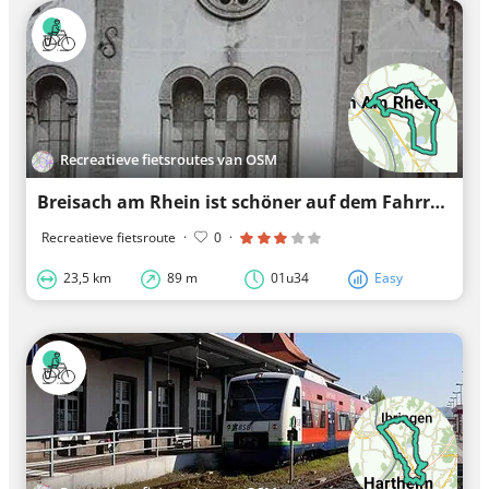
Recreatieve fietsroutes van OSM
Breisach am Rhein ist schöner auf dem Fahrrad
Recreatieve fietsroute
·
0
·
23,5 km
89 m
01u34
Easy