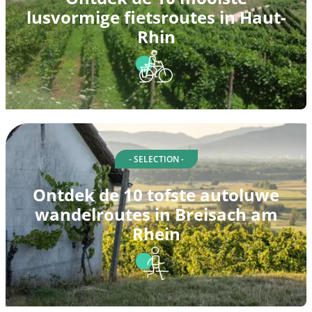
lusvormige fietsroutes in Haut-
Rhin
- SELECTION -
Ontdek de 10 tofste autoluwe
wandelroutes in Breisach am
Rhein