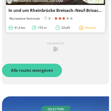
Recreatieve fietsroutes van OSM
In und um Rheinbrücke Breisach–Neuf-Brisach
Recreatieve fietsroute
·
0
·
41,4 km
155 m
02u45
Medium
Advertentie
Alle routes weergeven
- SELECTION -