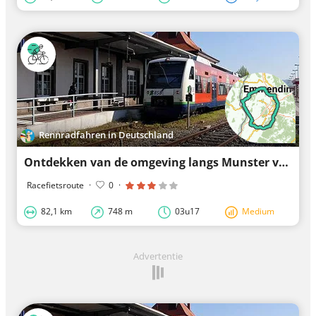
Rennradfahren in Deutschland
Ontdekken van de omgeving langs Munster van Freiburg
Racefietsroute
·
0
·
82,1 km
748 m
03u17
Medium
Advertentie