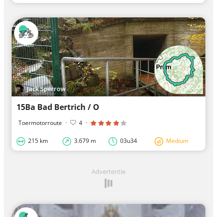
Jack Sperrow
15Ba Bad Bertrich / O
Toermotorroute
·
4
·
215 km
3.679 m
03u34
Medium
Advertentie