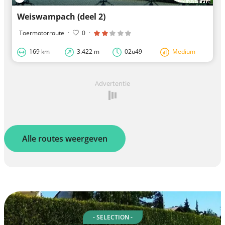
Weiswampach (deel 2)
Toermotorroute
·
0
·
169 km
3.422 m
02u49
Medium
Advertentie
Alle routes weergeven
- SELECTION -