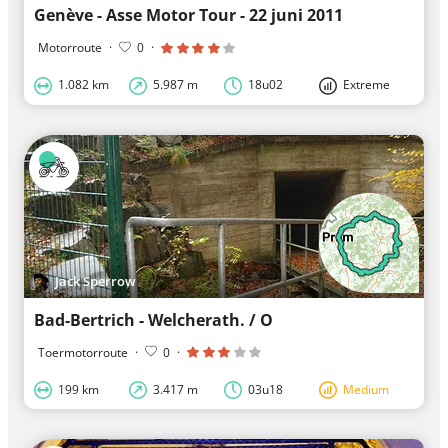
Genève - Asse Motor Tour - 22 juni 2011
Motorroute
·
0
·
1.082 km
5.987 m
18u02
Extreme
Jack Sperrow
Bad-Bertrich - Welcherath. / O
Toermotorroute
·
0
·
199 km
3.417 m
03u18
Medium