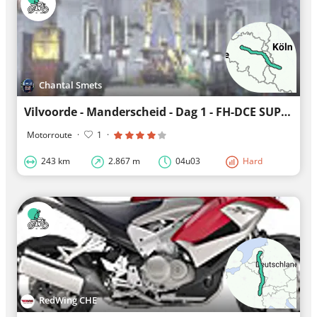
Chantal Smets
Vilvoorde - Manderscheid - Dag 1 - FH-DCE SUPER RALLY® 2024 - CZECH REPUBLIC
Motorroute
·
1
·
243 km
2.867 m
04u03
Hard
RedWing CHE