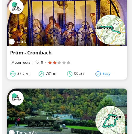
samL
Prüm - Crombach
Motorroute
·
0
·
37,5 km
731 m
00u37
Easy
Tim van As