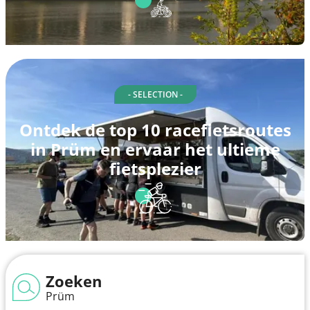
- SELECTION -
Ontdek de top 10 racefietsroutes
in Prüm en ervaar het ultieme
fietsplezier
Zoeken
Prüm