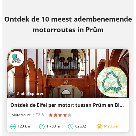
Ontdek de 10 meest adembenemende
motorroutes in Prüm
GlobeExplorer
Ontdek de Eifel per motor: tussen Prüm en Bitburg
Motorroute
·
8
·
123 km
1.708 m
02u02
Medium