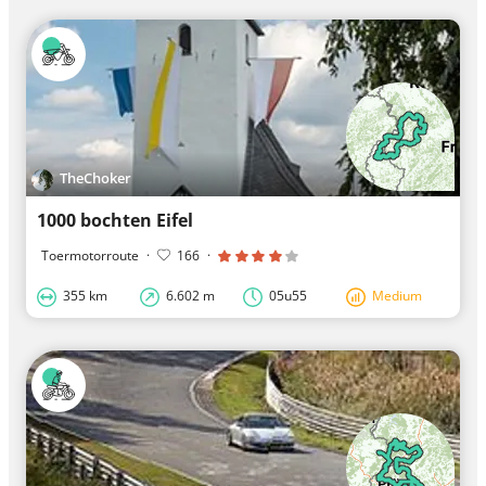
TheChoker
1000 bochten Eifel
Toermotorroute
·
166
·
355 km
6.602 m
05u55
Medium