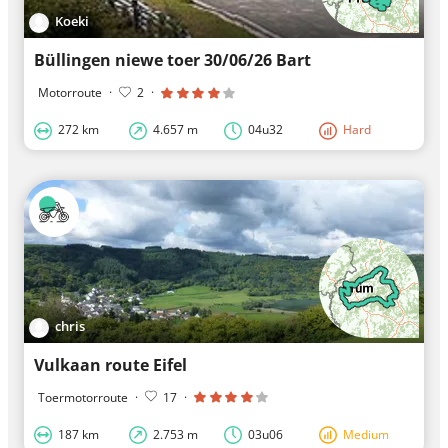
Koeki
Büllingen niewe toer 30/06/26 Bart
Motorroute
·
2
·
272 km
4.657 m
04u32
Hard
chris
Vulkaan route Eifel
Toermotorroute
·
17
·
187 km
2.753 m
03u06
Medium