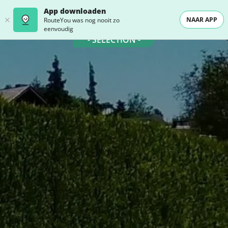
App downloaden
NAAR APP
RouteYou was nog nooit zo
eenvoudig
- SELECTION -