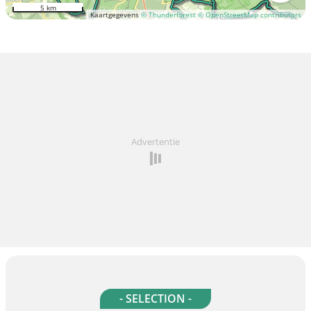
5 km
Kaartgegevens
© Thunderforest
© OpenStreetMap contributors
Advertentie
- SELECTION -