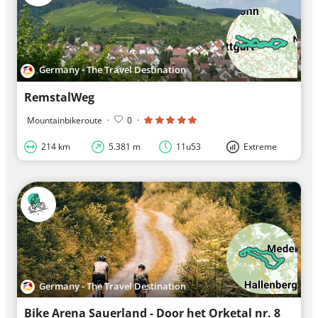
Germany - The Travel Destination
RemstalWeg
Mountainbikeroute
·
0
·
214 km
5.381 m
11u53
Extreme
Germany - The Travel Destination
Bike Arena Sauerland - Door het Orketal nr. 8