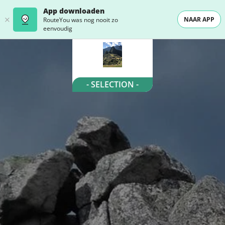
App downloaden
NAAR APP
RouteYou was nog nooit zo
eenvoudig
- SELECTION -