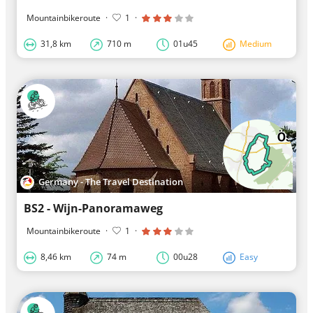
Mountainbikeroute
·
1
·
31,8 km
710 m
01u45
Medium
Germany - The Travel Destination
BS2 - Wijn-Panoramaweg
Mountainbikeroute
·
1
·
8,46 km
74 m
00u28
Easy