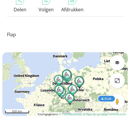
Delen
Volgen
Afdrukken
Flap
PLUS
500 km
Kaartgegevens
© Thunderforest
© OpenStreetMap contributors