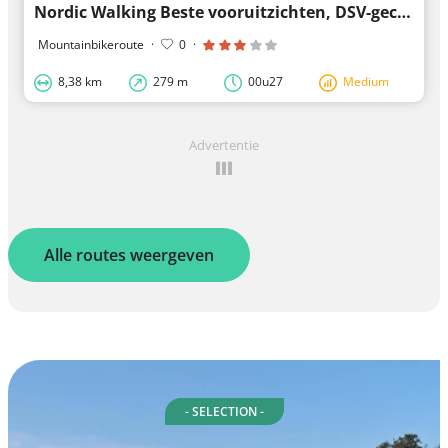
Nordic Walking Beste vooruitzichten, DSV-gecertificeerd
Mountainbikeroute
·
0
·
8,38 km
279 m
00u27
Medium
Advertentie
Alle routes weergeven
- SELECTION -