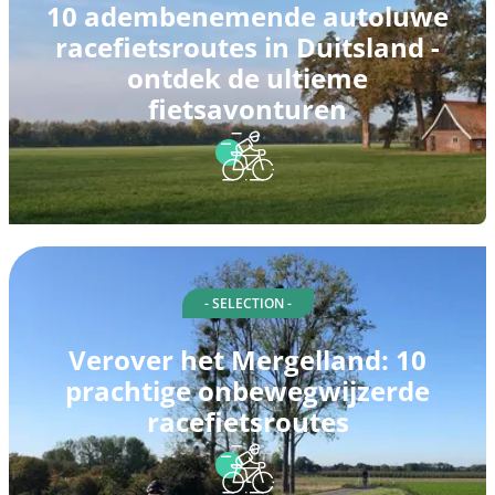
10 adembenemende autoluwe
racefietsroutes in Duitsland -
ontdek de ultieme
fietsavonturen
- SELECTION -
Verover het Mergelland: 10
prachtige onbewegwijzerde
racefietsroutes