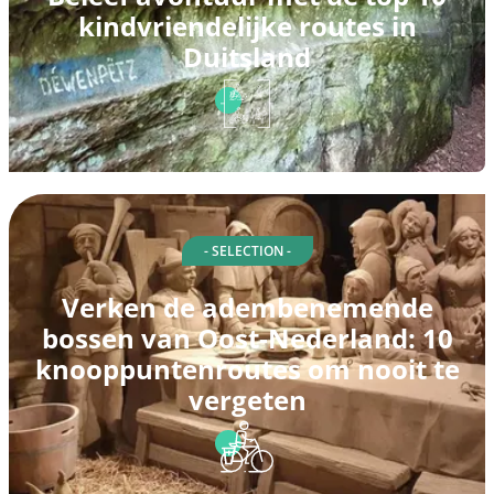
kindvriendelijke routes in
Duitsland
- SELECTION -
Verken de adembenemende
bossen van Oost-Nederland: 10
knooppuntenroutes om nooit te
vergeten