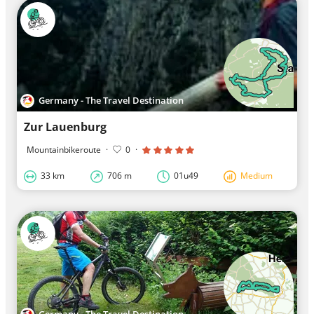
Germany - The Travel Destination
Zur Lauenburg
Mountainbikeroute
·
0
·
33 km
706 m
01u49
Medium
Germany - The Travel Destination