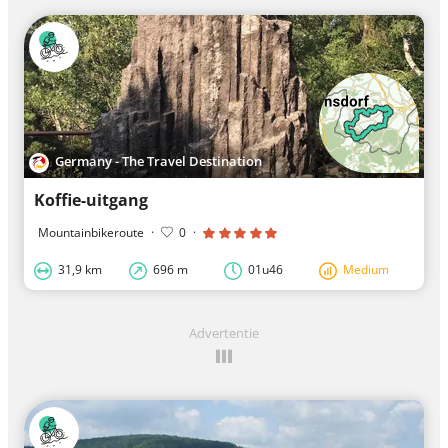
Germany - The Travel Destination
Koffie-uitgang
Mountainbikeroute
·
0
·
31,9 km
696 m
01u46
Medium
Advertentie