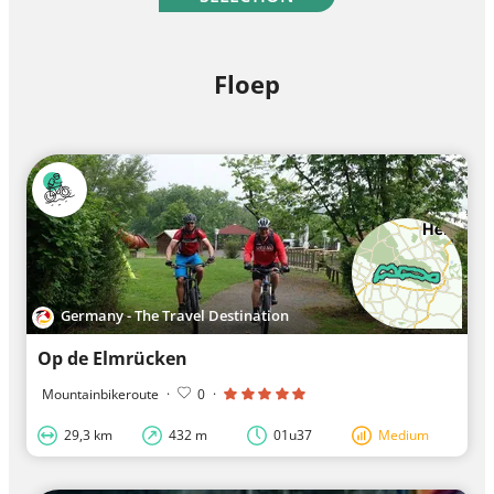
Floep
Germany - The Travel Destination
Op de Elmrücken
Mountainbikeroute
·
0
·
29,3 km
432 m
01u37
Medium