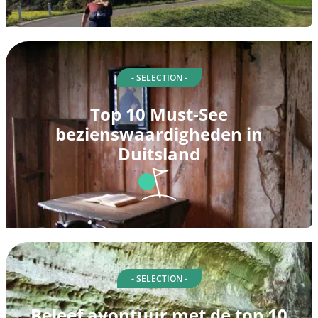
- SELECTION -
Top 10 Must-See
bezienswaardigheden in
Duitsland
- SELECTION -
Beleef avontuur met de top 10