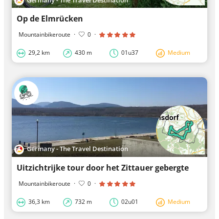
Op de Elmrücken
Mountainbikeroute
·
0
·
29,2 km
430 m
01u37
Medium
Germany - The Travel Destination
Uitzichtrijke tour door het Zittauer gebergte
Mountainbikeroute
·
0
·
36,3 km
732 m
02u01
Medium