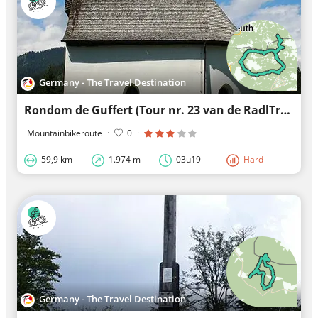
Germany - The Travel Destination
Rondom de Guffert (Tour nr. 23 van de RadlTraum Zuid)
Mountainbikeroute
·
0
·
59,9 km
1.974 m
03u19
Hard
Germany - The Travel Destination