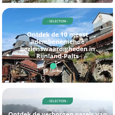
- SELECTION -
Ontdek de 10 meest
adembenemende
bezienswaardigheden in
Rijnland-Palts
- SELECTION -
Ontdek de verborgen parels van