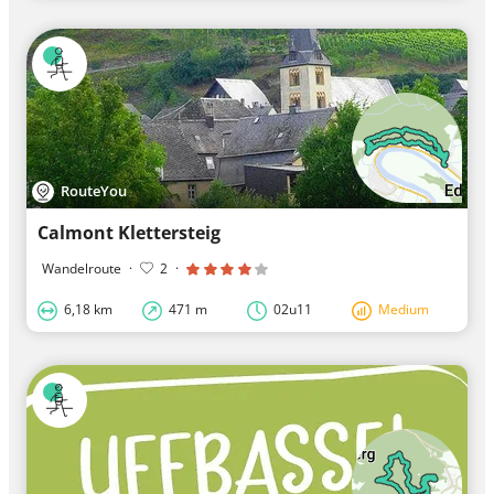
RouteYou
Calmont Klettersteig
Wandelroute
·
2
·
6,18 km
471 m
02u11
Medium