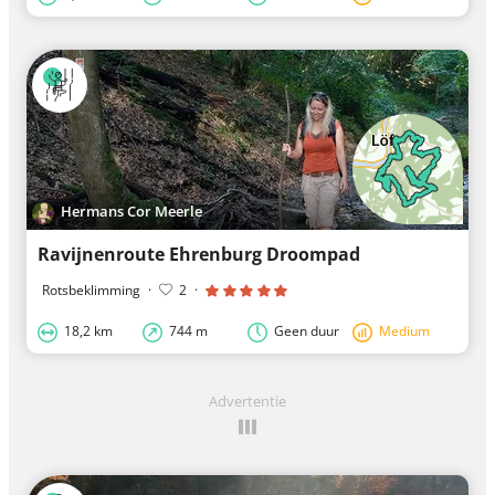
Hermans Cor Meerle
Ravijnenroute Ehrenburg Droompad
Rotsbeklimming
·
2
·
18,2 km
744 m
Geen duur
Medium
Advertentie