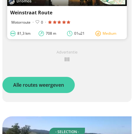
Dromos
Weinstraat Route
Motorroute
·
0
·
81,3 km
708 m
01u21
Medium
Advertentie
Alle routes weergeven
- SELECTION -