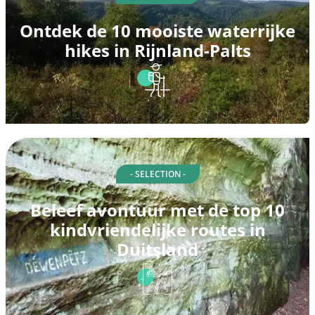
Ontdek de 10 mooiste waterrijke
hikes in Rijnland-Palts
- SELECTION -
Beleef avontuur met de top 10
kindvriendelijke routes in
Duitsland