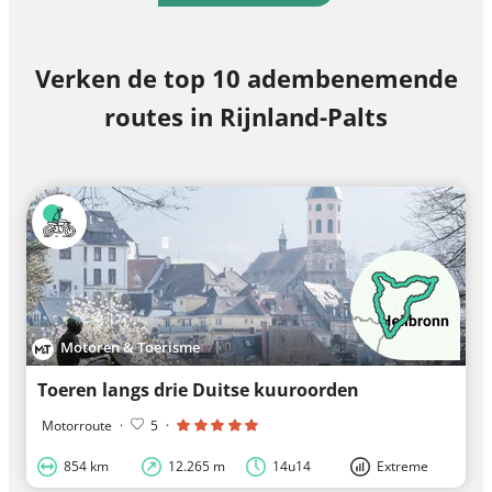
Verken de top 10 adembenemende
routes in Rijnland-Palts
Motoren & Toerisme
Toeren langs drie Duitse kuuroorden
Motorroute
·
5
·
854 km
12.265 m
14u14
Extreme