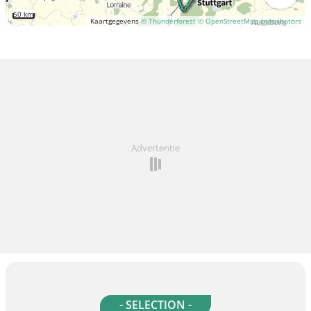
50 km
Kaartgegevens
© Thunderforest
© OpenStreetMap contributors
Advertentie
- SELECTION -