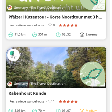
Germany - The Travel Destination
Pfälzer Hüttentour - Korte Noordtour met 3 hutten
Recreatieve wandelroute
·
0
·
11,5 km
351 m
02u52
Extreme
Germany - The Travel Destination
Rabenhorst Runde
Recreatieve wandelroute
·
1
·
5,03 km
70 m
01u07
Medium