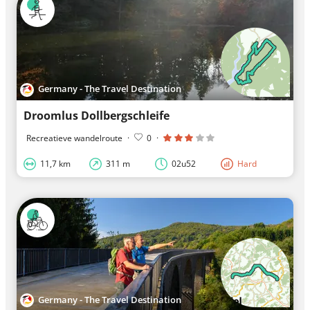
Germany - The Travel Destination
Droomlus Dollbergschleife
Recreatieve wandelroute
·
0
·
11,7 km
311 m
02u52
Hard
Germany - The Travel Destination