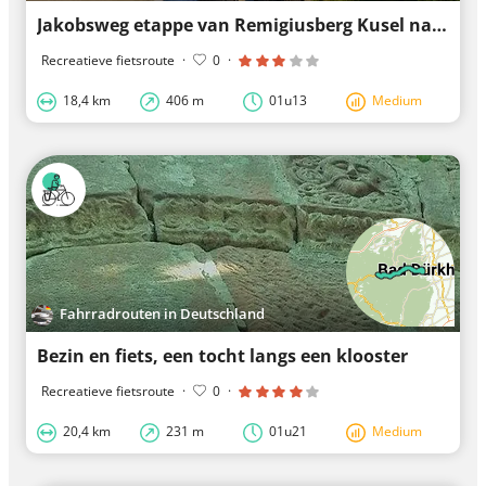
Jakobsweg etappe van Remigiusberg Kusel naar Talbrücke Freisen Oberkirchen
Recreatieve fietsroute
·
0
·
18,4 km
406 m
01u13
Medium
Fahrradrouten in Deutschland
Bezin en fiets, een tocht langs een klooster
Recreatieve fietsroute
·
0
·
20,4 km
231 m
01u21
Medium