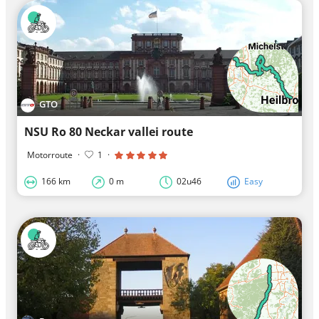
GTO
NSU Ro 80 Neckar vallei route
Motorroute
·
1
·
166 km
0 m
02u46
Easy