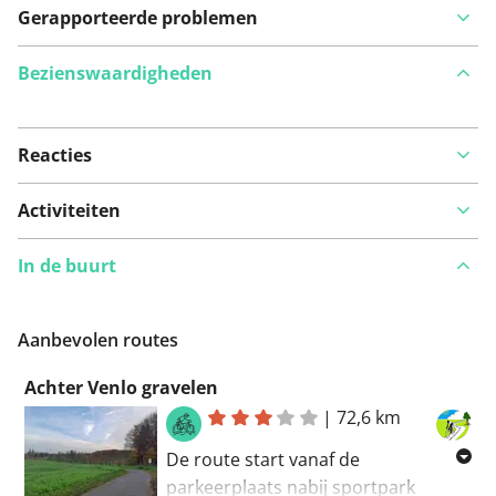
Gerapporteerde problemen
Bezienswaardigheden
Reacties
Bekijk op kaart
Activiteiten
In de buurt
Iets opgevallen op deze route?
Probleem toevoegen
Aanbevolen routes
Achter Venlo gravelen
|
72,6 km
De route start vanaf de
parkeerplaats nabij sportpark