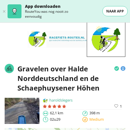
App downloaden
NAAR APP
RouteYou was nog nooit zo
eenvoudig
Gravelen over Halde
Norddeutschland en de
Schaephuysener Höhen
haroldslegers
1
62,1 km
398 m
02u29
Medium