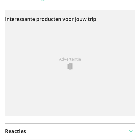
Interessante producten voor jouw trip
Bekijk op kaart
Iets opgevallen op deze route?
Probleem toevoegen
Advertentie
Reacties