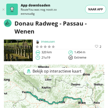
App downloaden
NAAR APP
RouteYou was nog nooit zo
eenvoudig
Donau Radweg - Passau -
Wenen
imeeusen
2
320 km
1.454 m
21u19
Extreme
Bekijk op interactieve kaart