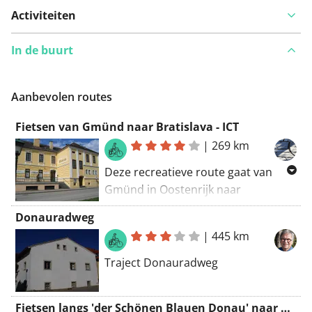
Activiteiten
In de buurt
Aanbevolen routes
Fietsen van Gmünd naar Bratislava - ICT
|
269 km
Deze recreatieve route gaat van
Gmünd in Oostenrijk naar
Bratislava. Ze volgt grotendeels de
Donauradweg
IJzeren Gordijnroute. Deze IJzeren
|
445 km
Gordijnroute (ICT - Iron Curtain
Trail) werd in de "Fiets en
Traject Donauradweg
Wandelbeurs" uitgeroepen tot
"Fietsroute van het Jaar 2021".
Fietsen langs 'der Schönen Blauen Donau' naar Wenen