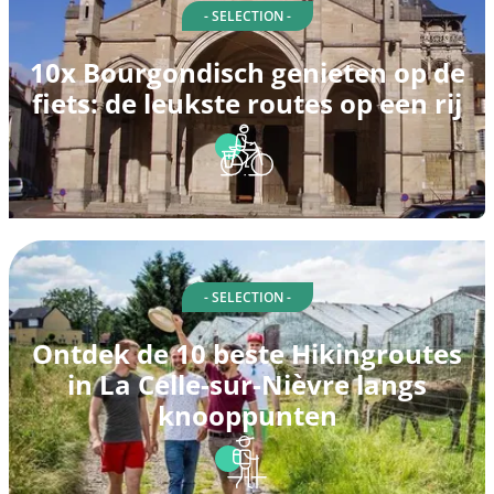
- SELECTION -
10x Bourgondisch genieten op de
fiets: de leukste routes op een rij
- SELECTION -
Ontdek de 10 beste Hikingroutes
in La Celle-sur-Nièvre langs
knooppunten