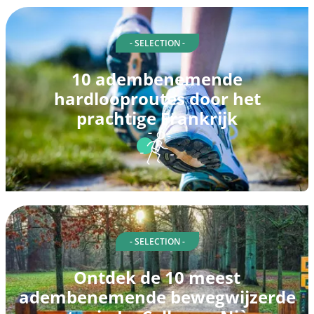
- SELECTION -
10 adembenemende
hardlooproutes door het
prachtige Frankrijk
- SELECTION -
Ontdek de 10 meest
adembenemende bewegwijzerde