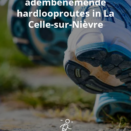
adembenemende
hardlooproutes in La
Celle-sur-Nièvre