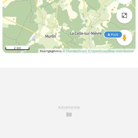
PLUS
2 km
Kaartgegevens
© Thunderforest
© OpenStreetMap contributors
Advertentie