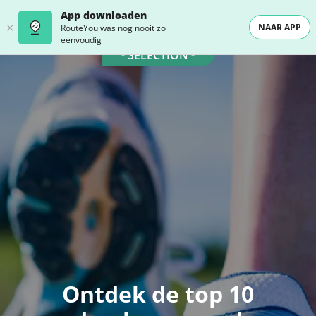
App downloaden
NAAR APP
RouteYou was nog nooit zo
eenvoudig
- SELECTION -
Ontdek de top 10