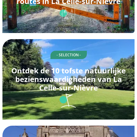
routes in La Celle-sur-Nièvre
- SELECTION -
Ontdek de 10 tofste natuurlijke
bezienswaardigheden van La
Celle-sur-Nièvre