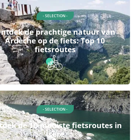
- SELECTION -
ntdek de prachtige natuur van
Ardèche op de fiets: Top 10
fietsroutes
- SELECTION -
dek de 10 mooiste fietsroutes in
Isère