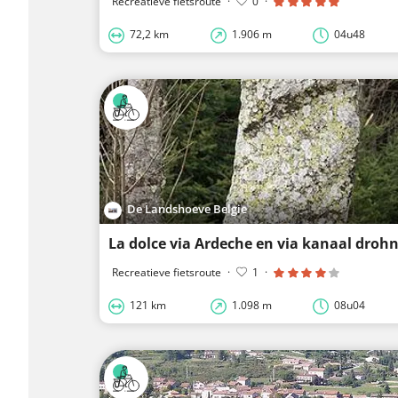
Recreatieve fietsroute
·
0
·
72,2 km
1.906 m
04u48
De Landshoeve Belgie
La dolce via Ardeche en via kanaal droh
Recreatieve fietsroute
·
1
·
121 km
1.098 m
08u04