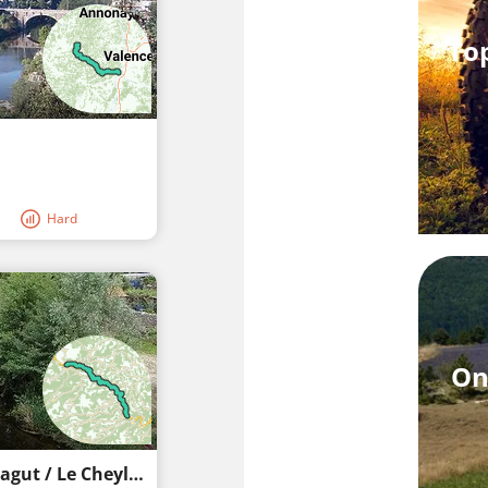
Top
Hard
On
Gravelbike Dolce Via St-Sauveur-de-Montagut / Le Cheylard Ardèche