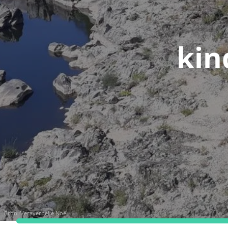
kin
Bron:
Veraverbeke Noël