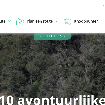
R
ute
Plan een route
Knooppunten
- SELECTION -
10 avontuurlijk