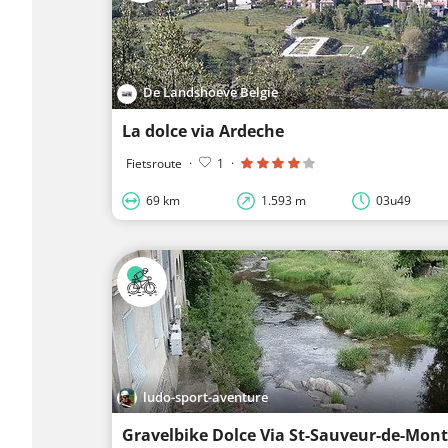
De Landshoeve Belgie
La dolce via Ardeche
Fietsroute
·
1
·
69 km
1.593 m
03u49
ludo-sport-aventure