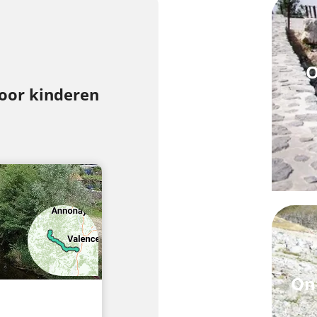
O
voor kinderen
Ont