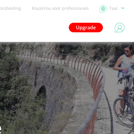
ondleiding
RouteYou voor professionals
Taal
Upgrade
e