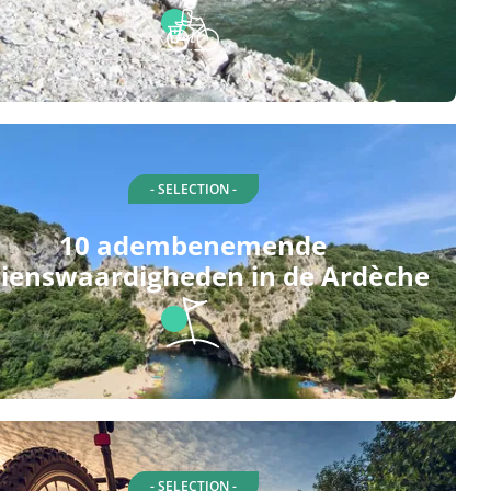
- SELECTION -
10 adembenemende
ienswaardigheden in de Ardèche
- SELECTION -