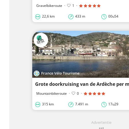
Gravelbikeroute
·
1
·
22,6 km
433 m
00u54
France Vélo Tourisme
Grote doorkruising van de Ardèche per 
Mountainbikeroute
·
0
·
315 km
7.491 m
17u29
Advertentie