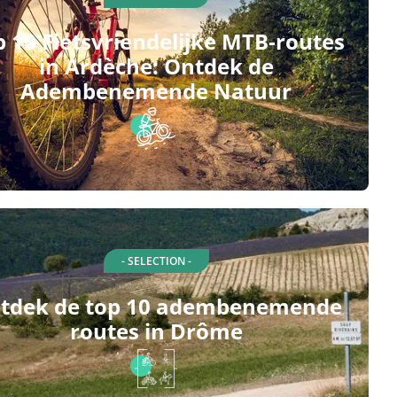
 10 Fietsvriendelijke MTB-routes
in Ardèche: Ontdek de
Adembenemende Natuur
- SELECTION -
tdek de top 10 adembenemende
routes in Drôme