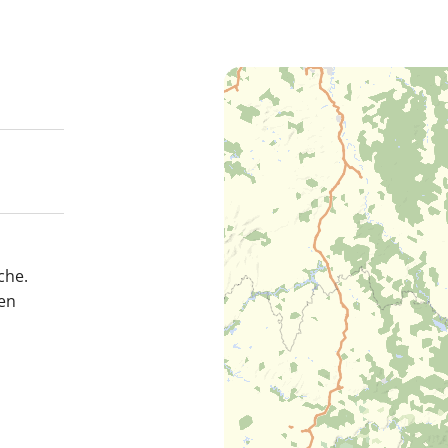
che.
een