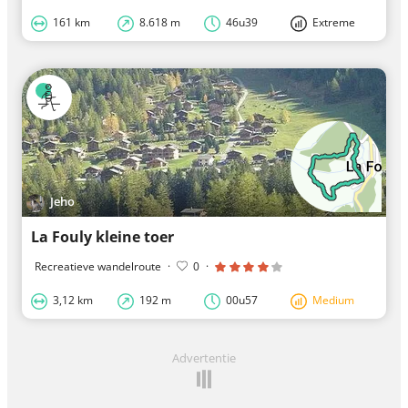
161 km
8.618 m
46u39
Extreme
Jeho
La Fouly kleine toer
Recreatieve wandelroute
·
0
·
3,12 km
192 m
00u57
Medium
Advertentie