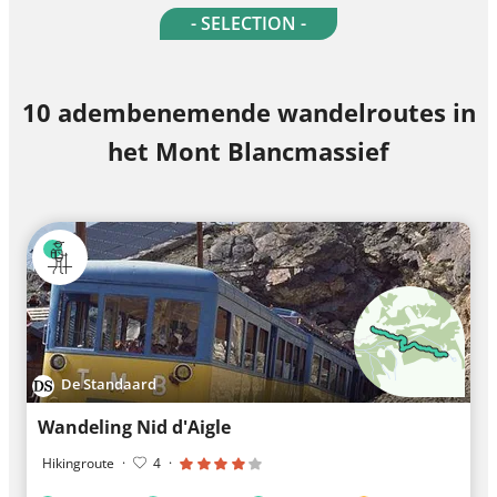
- SELECTION -
10 adembenemende wandelroutes in
het Mont Blancmassief
De Standaard
Wandeling Nid d'Aigle
Hikingroute
·
4
·