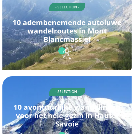
- SELECTION -
10 adembenemende autoluwe
wandelroutes in Mont
Blancmassief
- SELECTION -
10 avontuurlijke wandelingen
voor het hele gezin in Haute-
Savoie