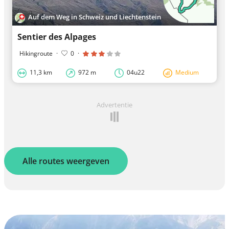
Auf dem Weg in Schweiz und Liechtenstein
Sentier des Alpages
Hikingroute
·
0
·
11,3 km
972 m
04u22
Medium
Advertentie
Alle routes weergeven