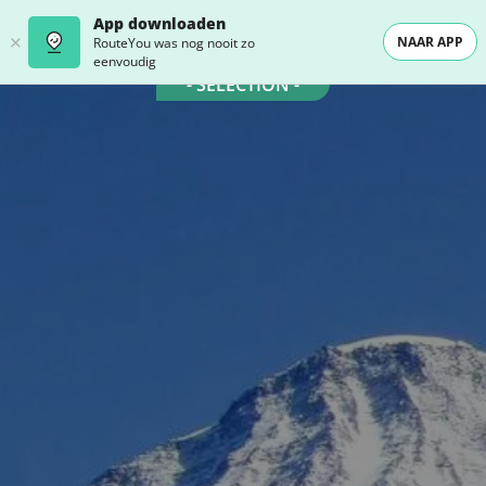
App downloaden
NAAR APP
RouteYou was nog nooit zo
eenvoudig
- SELECTION -