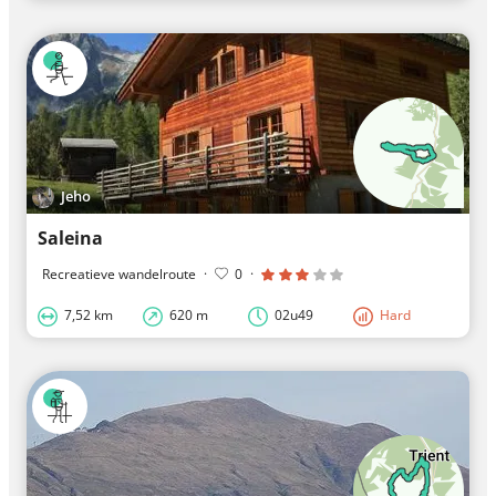
Jeho
Saleina
Recreatieve wandelroute
·
0
·
7,52 km
620 m
02u49
Hard