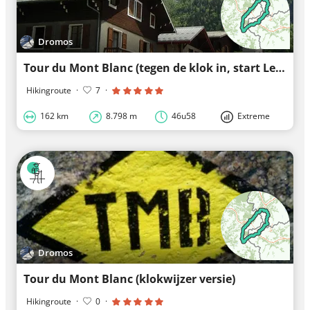
Dromos
Tour du Mont Blanc (tegen de klok in, start Les Houches)
Hikingroute
·
7
·
162 km
8.798 m
46u58
Extreme
Dromos
Tour du Mont Blanc (klokwijzer versie)
Hikingroute
·
0
·