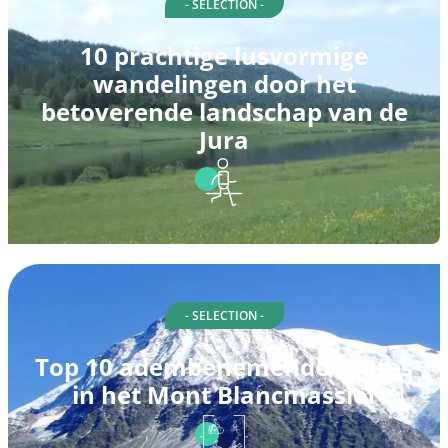
- SELECTION -
10 prachtige lusvormige
wandelingen door het
betoverende landschap van de
Jura
- SELECTION -
Top 10 adembenemende routes
in het Mont Blancmassief