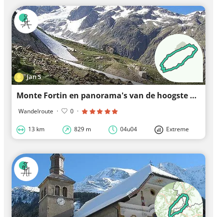
Jan S
Monte Fortin en panorama's van de hoogste Alpentoppen W 13 km
Wandelroute
·
0
·
13 km
829 m
04u04
Extreme