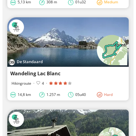
5,13 km
308 m
01u32
Medium
De Standaard
Wandeling Lac Blanc
Hikingroute
·
4
·
14,8 km
1.257 m
05u40
Hard