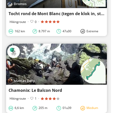
Dromos
Tocht rond de Mont Blanc (tegen de klok in, start Les Contamines)
Hikingroute
·
0
·
162 km
8.797 m
47u00
Extreme
Mattias Deny
Chamonix: Le Balcon Nord
Hikingroute
·
1
·
6,6 km
205 m
01u39
Medium