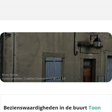
Bron:
Symac
Auteursrechten:
Creative Commons CC BY-SA 4.0
Bezienswaardigheden
in de buurt
Toon