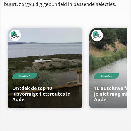
buurt, zorgvuldig gebundeld in passende selecties.
- SELECTION -
- SELECTION -
Ontdek de top 10
10 autoluwe fie
lusvormige fietsroutes in
je niet mag mis
Aude
Aude