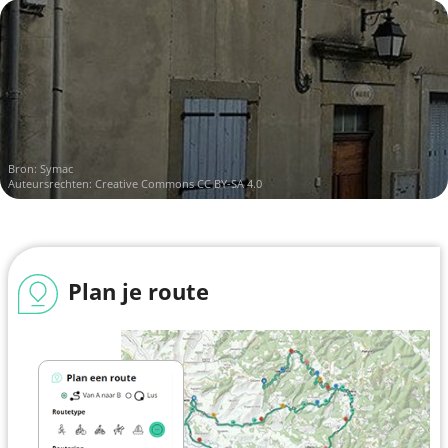
Bron:
Symac
Auteursrechten:
Creative Commons CC BY-SA 4.0
Plan je route