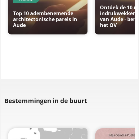
- SELECTION -
Ontdek de 10 m
Top 10 adembenemende
indrukwekken
architectonische parels in
van Aude - ber
Aude
het OV
Bestemmingen in de buurt