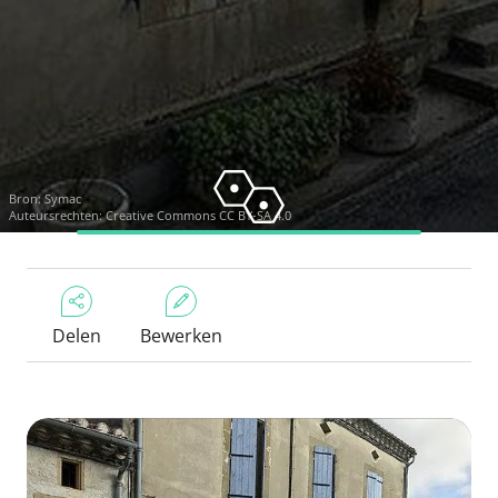
Bron:
Symac
Auteursrechten:
Creative Commons CC BY-SA 4.0
Delen
Bewerken