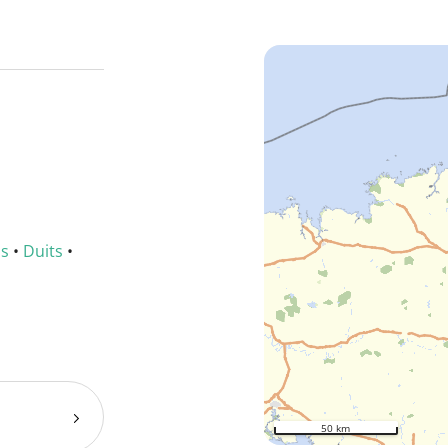
ns
•
Duits
•
50 km