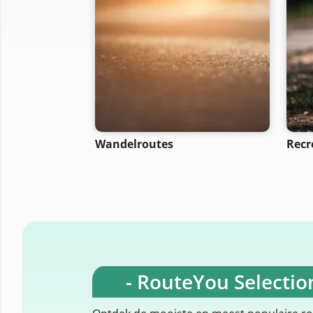
Wandelroutes
Recr
- RouteYou Selection