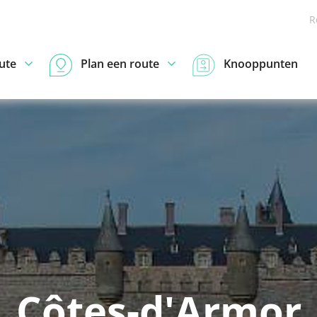
R
ute
Plan een route
Knooppunten
Côtes-d'Armor