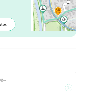
utes
.