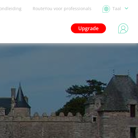
ondleiding
RouteYou voor professionals
Taal
Upgrade