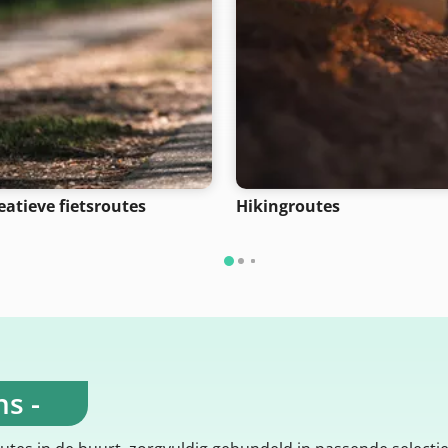
eatieve fietsroutes
Hikingroutes
s -