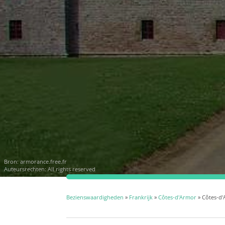
Bron:
armorance.free.fr
Auteursrechten: All rights reserved
Bezienswaardigheden
»
Frankrijk
»
Côtes-d'Armor
» Côtes-d