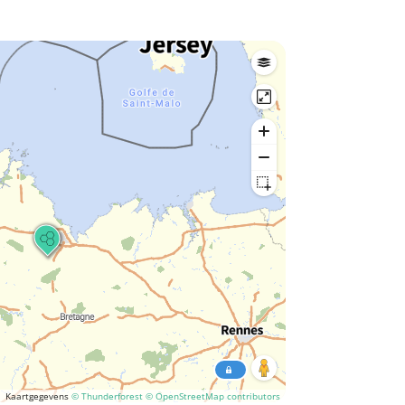
Kaartgegevens
© Thunderforest
© OpenStreetMap contributors