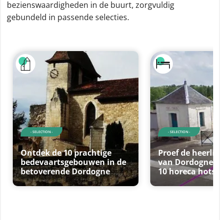
bezienswaardigheden in de buurt, zorgvuldig
gebundeld in passende selecties.
- SELECTION -
- SELECTION -
Ontdek de 10 prachtige
Proef de heerli
bedevaartsgebouwen in de
van Dordogne bi
betoverende Dordogne
10 horeca hots