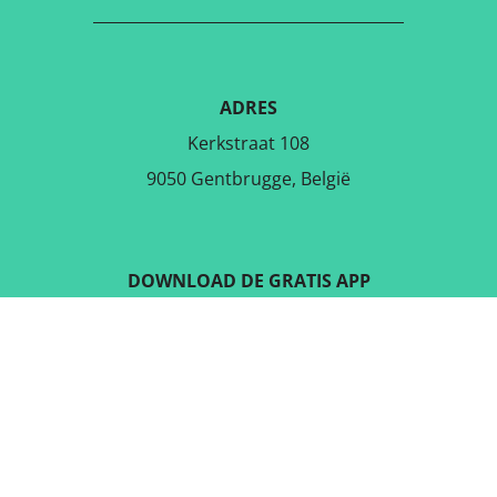
ADRES
Kerkstraat 108
9050 Gentbrugge, België
DOWNLOAD DE GRATIS APP