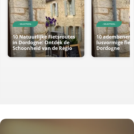
- SELECTION -
- SELECTION -
10 Natuurlijke Fietsroutes
10 adembenem
in Dordogne: Ontdek de
lusvormige fiet
Schoonheid van de Regio
Dordogne