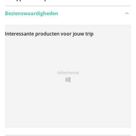
Bezienswaardigheden
Interessante producten voor jouw trip
Bekijk op kaart
Iets opgevallen op deze route?
Probleem toevoegen
Advertentie