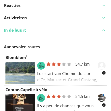
Reacties
Activiteiten
In de buurt
Aanbevolen routes
Blomblom²
|
54,7 km
Lus start van Chemin du Lion
d'Or, Mauzac-et-Grand-Castang,
Nieuw-Aquitanië, 24150, Frankrijk
Combe-Capelle à vélo
Routering: Recreatief fietsen -
|
54,5 km
mooiste
Il y a peu de chances que vous