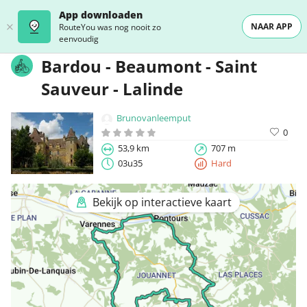
App downloaden
NAAR APP
RouteYou was nog nooit zo
eenvoudig
Bardou - Beaumont - Saint
Sauveur - Lalinde
Brunovanleemput
0
53,9 km
707 m
03u35
Hard
Bekijk op interactieve kaart