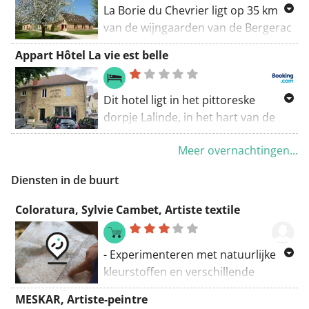
La Borie du Chevrier ligt op 35 km
van de wijngaarden van de Bergerac
en heeft een zwembad in de tuin. Er
Appart Hôtel La vie est belle
wordt elke ochtend een
continentaal ontbijt geserveerd, dat
wordt bereid met lokale
Dit hotel ligt in het pittoreske
landbouwproducten.
dorpje Lalinde, in het hart van de
Périgord Pourpre. De geluiddichte
Meer overnachtingen...
kamers zijn allemaal uitgerust met
een flatscreen-tv met
Diensten in de buurt
satellietzenders en een werkruimte.
Coloratura, Sylvie Cambet, Artiste textile
- Experimenteren met natuurlijke
kleurstoffen en verschillende
druktechnieken op stof en papier. -
MESKAR, Artiste-peintre
Haar werk laat veel over aan de