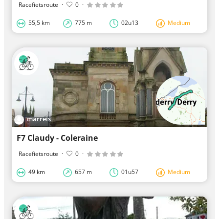
Racefietsroute
·
0
·
55,5 km
775 m
02u13
Medium
marreis
F7 Claudy - Coleraine
Racefietsroute
·
0
·
49 km
657 m
01u57
Medium