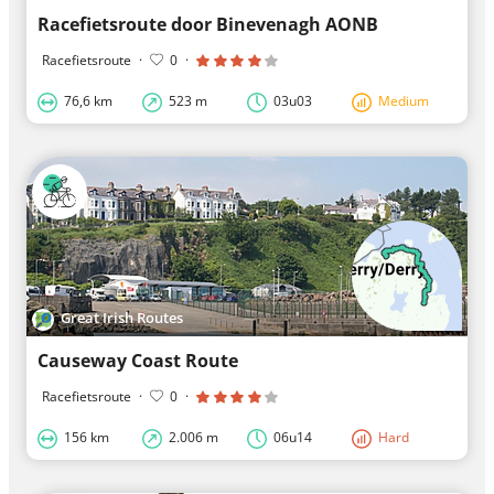
Racefietsroute door Binevenagh AONB
Racefietsroute
·
0
·
76,6 km
523 m
03u03
Medium
Great Irish Routes
Causeway Coast Route
Racefietsroute
·
0
·
156 km
2.006 m
06u14
Hard