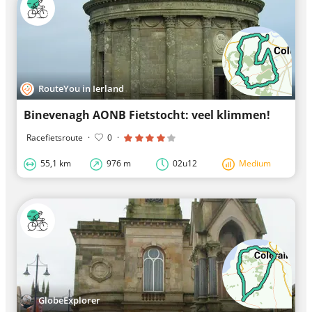
RouteYou in Ierland
Binevenagh AONB Fietstocht: veel klimmen!
Racefietsroute
·
0
·
55,1 km
976 m
02u12
Medium
GlobeExplorer