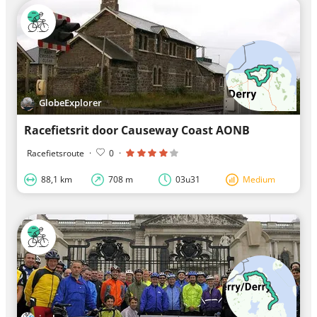
GlobeExplorer
Racefietsrit door Causeway Coast AONB
Racefietsroute
·
0
·
88,1 km
708 m
03u31
Medium