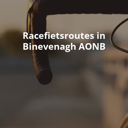
Racefietsroutes in
Binevenagh AONB