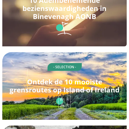
10 Adembenemende
bezienswaardigheden in
Binevenagh AONB
- SELECTION -
Ontdek de 10 mooiste
grensroutes op Island of Ireland