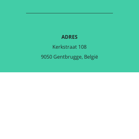
ADRES
Kerkstraat 108
9050 Gentbrugge, België
DOWNLOAD DE GRATIS APP