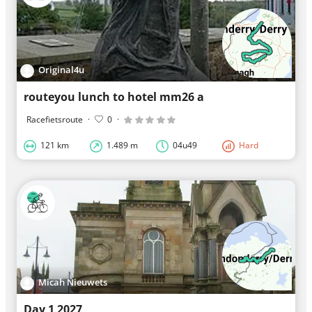
Original4u
routeyou lunch to hotel mm26 a
Racefietsroute
·
0
·
121 km
1.489 m
04u49
Hard
Micah Nieuwets
Day 1 2027