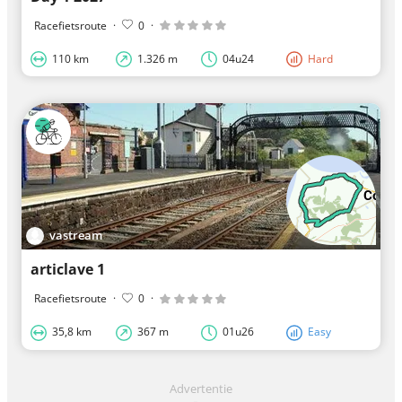
Racefietsroute
·
0
·
110 km
1.326 m
04u24
Hard
vastream
articlave 1
Racefietsroute
·
0
·
35,8 km
367 m
01u26
Easy
Advertentie