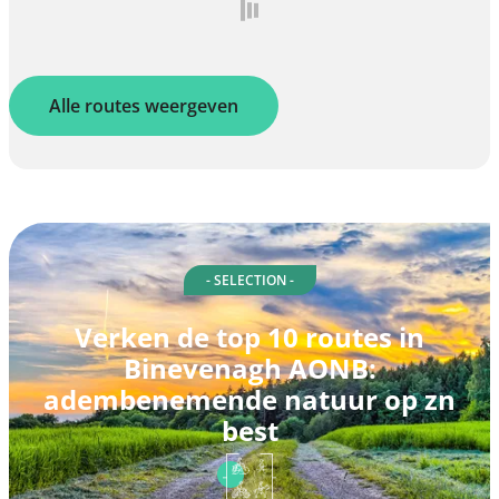
Alle routes weergeven
- SELECTION -
Verken de top 10 routes in
Binevenagh AONB:
adembenemende natuur op zn
best