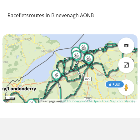
Racefietsroutes in Binevenagh AONB
PLUS
5 km
Kaartgegevens
© Thunderforest
© OpenStreetMap contributors