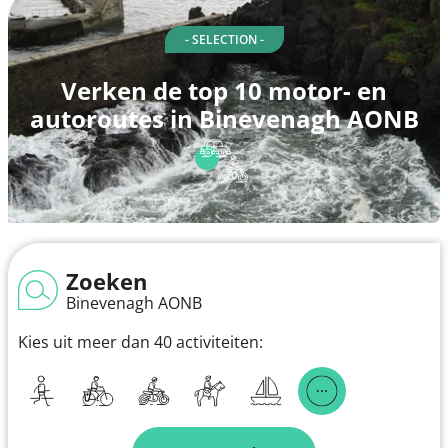
- SELECTION -
Verken de top 10 motor- en
autoroutes in Binevenagh AONB
Zoeken
Binevenagh AONB
Kies uit meer dan 40 activiteiten: