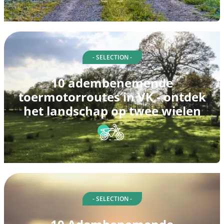
- SELECTION -
10 adembenemende
toermotorroutes in VK - ontdek
het landschap op twee wielen
- SELECTION -