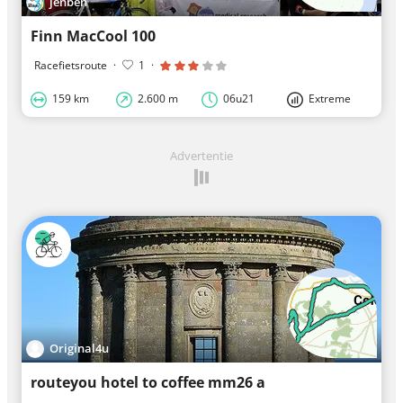
jenben
Finn MacCool 100
Racefietsroute
·
1
·
159 km
2.600 m
06u21
Extreme
Advertentie
Original4u
routeyou hotel to coffee mm26 a