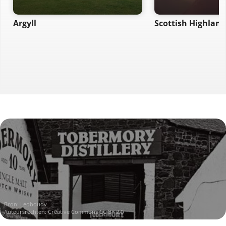
Argyll
Scottish Highland
Bron:
Leoboudv
Auteursrechten:
Creative Commons CC BY 2.0