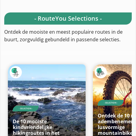
- RouteYou Selections -
Ontdek de mooiste en meest populaire routes in de
buurt, zorgvuldig gebundeld in passende selecties.
- SELECTION -
- SELECTION -
Ontdek de 10 m
De 10 mooiste
adembenemen
kindvriendelijke
lusvormige
hikingroutes in het
mountainbikero