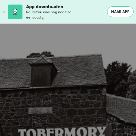
App downloaden
NAAR APP
RouteYou was nog nooit zo
eenvoudig