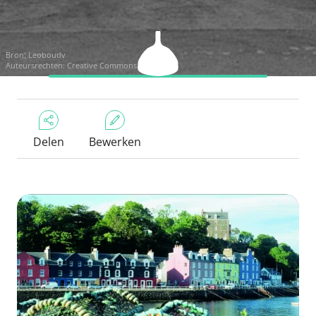
Bron:
Leoboudv
Auteursrechten:
Creative Commons CC BY 2.0
Delen
Bewerken