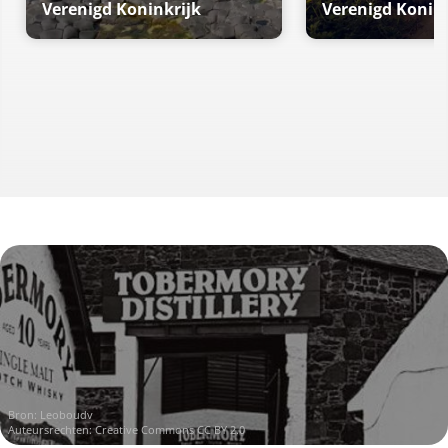
Verenigd Koninkrijk
Verenigd Konink
Bron:
Leoboudv
Auteursrechten:
Creative Commons CC BY 2.0