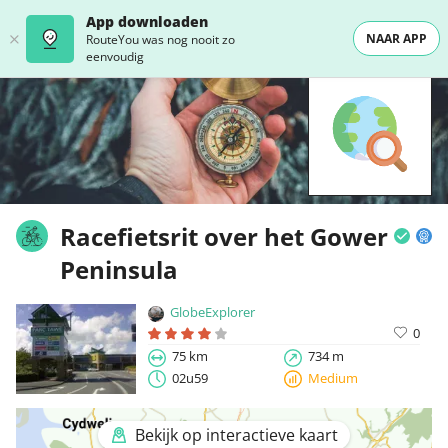
App downloaden
NAAR APP
RouteYou was nog nooit zo
eenvoudig
Racefietsrit over het Gower
Peninsula
GlobeExplorer
0
75 km
734 m
02u59
Medium
Bekijk op interactieve kaart