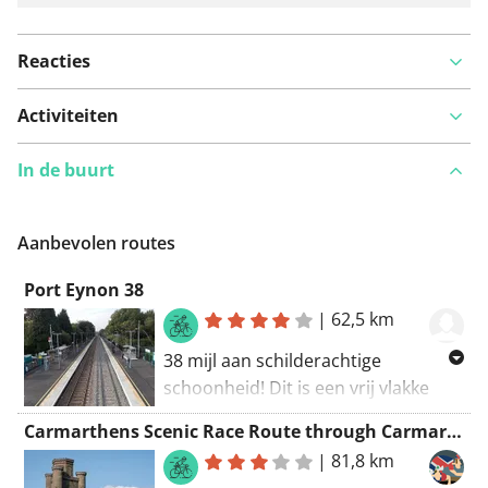
Reacties
Activiteiten
In de buurt
Aanbevolen routes
Port Eynon 38
|
62,5 km
38 mijl aan schilderachtige
schoonheid! Dit is een vrij vlakke
route die de schoonheid van lokale
Carmarthens Scenic Race Route through Carmarthenshire
bezienswaardigheden en uitzichten
|
81,8 km
meeneemt. Er zijn enkele stukken