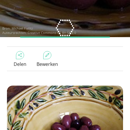
Bron:
Michael Fielitz
Auteursrechten:
Creative Commons CC BY-SA 2.0
Delen
Bewerken