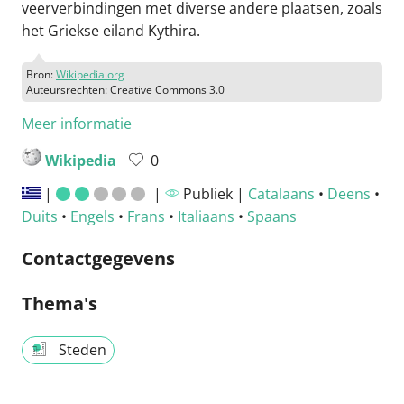
veerverbindingen met diverse andere plaatsen, zoals
het Griekse eiland Kythira.
Bron:
Wikipedia.org
Auteursrechten: Creative Commons 3.0
Meer informatie
Wikipedia
0
|
|
Publiek |
Catalaans
•
Deens
•
Duits
•
Engels
•
Frans
•
Italiaans
•
Spaans
Contactgegevens
Thema's
Steden