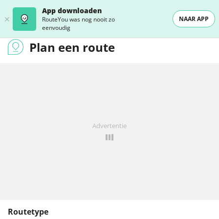
App downloaden
NAAR APP
RouteYou was nog nooit zo
eenvoudig
Plan een route
Advertentie
Routetype