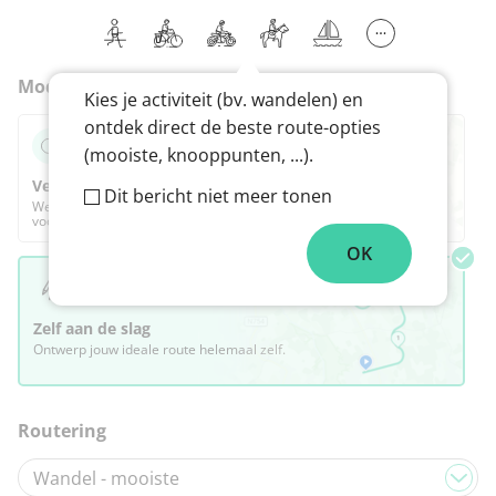
Modus
Kies je activiteit (bv. wandelen) en
ontdek direct de beste route-opties
(mooiste, knooppunten, ...).
Verras me
Dit bericht niet meer tonen
We stellen de best route voor op basis van jouw
voorkeuren, die je daarna volledig kan aanpassen.
OK
Zelf aan de slag
Ontwerp jouw ideale route helemaal zelf.
Routering