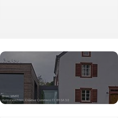
Bron:
MMFE
Auteursrechten:
Creative Commons CC BY-SA 3.0