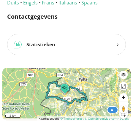
Duits
•
Engels
•
Frans
•
Italiaans
•
Spaans
Contactgegevens
Statistieken
5 km
Kaartgegevens
© Thunderforest
© OpenStreetMap contributors