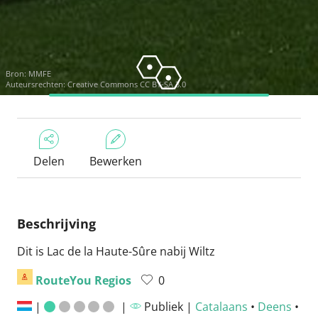
Bron:
MMFE
Auteursrechten:
Creative Commons CC BY-SA 3.0
Delen
Bewerken
Beschrijving
Dit is Lac de la Haute-Sûre nabij Wiltz
RouteYou Regios
0
|
|
Publiek |
Catalaans
•
Deens
•