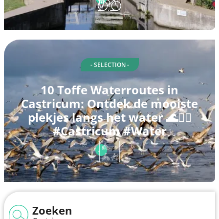
- SELECTION -
10 Toffe Waterroutes in
Castricum: Ontdek de mooiste
plekjes langs het water 🌊🚶‍♂️
#Castricum #Water
Zoeken