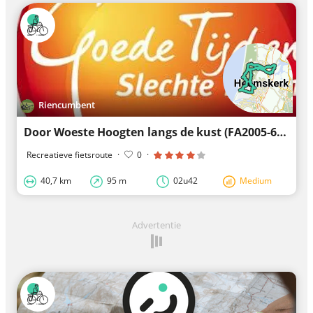
Riencumbent
Door Woeste Hoogten langs de kust (FA2005-6, RT-21)
Recreatieve fietsroute
·
0
·
40,7 km
95 m
02u42
Medium
Advertentie