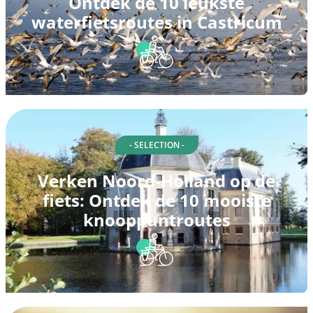
Ontdek de 10 leukste
waterfietsroutes in Castricum
- SELECTION -
Verken Noord-Holland op de
fiets: Ontdek de 10 mooiste
knooppuntroutes