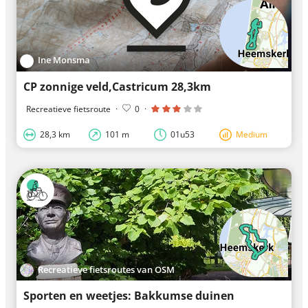
Ine Monsma
CP zonnige veld,Castricum 28,3km
Recreatieve fietsroute
·
0
·
28,3 km
101 m
01u53
Medium
Recreatieve fietsroutes van OSM
Sporten en weetjes: Bakkumse duinen