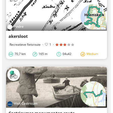
Andre
akersloot
Recreatieve fietsroute
·
1
·
70,7 km
165 m
04u42
Medium
Visit Castricum