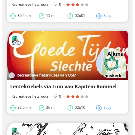
Recreatieve fietsroute
·
0
·
30,4 km
15 m
02u01
Easy
Recreatieve fietsroutes van OSM
Lentekriebels via Tuin van Kapitein Rommel
Recreatieve fietsroute
·
0
·
32,5 km
36 m
02u10
Easy