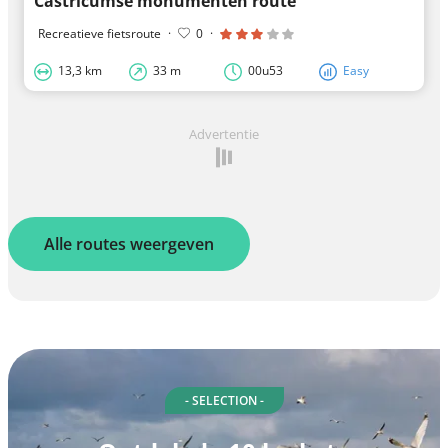
Castricumse monumenten route
Recreatieve fietsroute
·
0
·
13,3 km
33 m
00u53
Easy
Advertentie
Alle routes weergeven
- SELECTION -