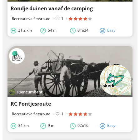
Rondje duinen vanaf de camping
Recreatieve fietsroute
·
1
·
21,2 km
54 m
01u24
Easy
Riencumbent
RC Pontjesroute
Recreatieve fietsroute
·
1
·
34 km
9 m
02u16
Easy