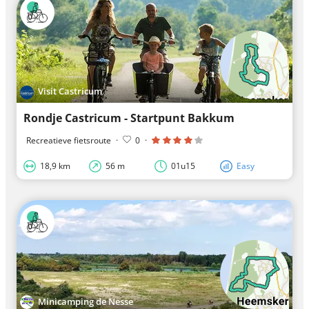
Visit Castricum
Rondje Castricum - Startpunt Bakkum
Recreatieve fietsroute
·
0
·
18,9 km
56 m
01u15
Easy
Minicamping de Nesse