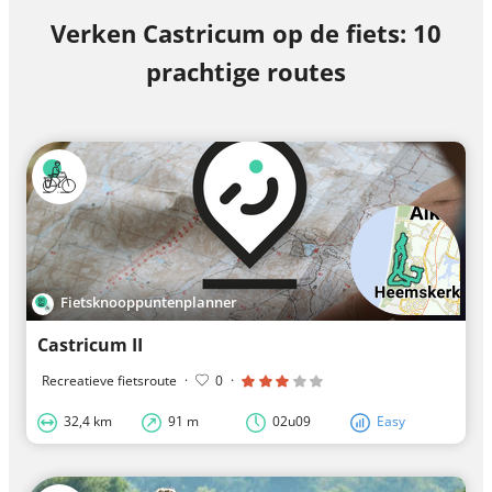
Verken Castricum op de fiets: 10
prachtige routes
Fietsknooppuntenplanner
Castricum II
Recreatieve fietsroute
·
0
·
32,4 km
91 m
02u09
Easy