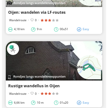
Rondjes langs wandelknooppunten
Oijen: wandelen via LF-routes
Wandelroute
·
0
·
4,18 km
9 m
00u51
Easy
Rondjes langs wandelknooppunten
Rustige wandellus in Oijen
Wandelroute
·
0
·
6,66 km
10 m
01u20
Easy