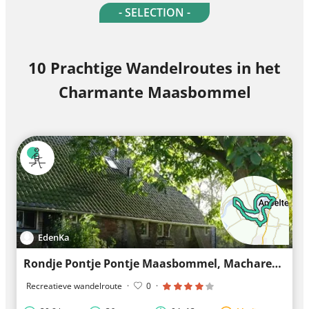
- SELECTION -
10 Prachtige Wandelroutes in het
Charmante Maasbommel
EdenKa
Rondje Pontje Pontje Maasbommel, Macharen, Oijen
Recreatieve wandelroute
·
0
·