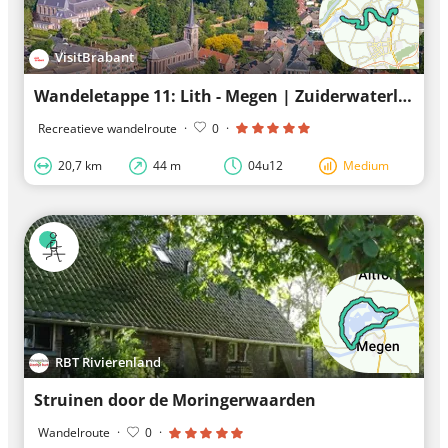
VisitBrabant
Wandeletappe 11: Lith - Megen | Zuiderwaterlinie
Recreatieve wandelroute
·
0
·
20,7 km
44 m
04u12
Medium
RBT Rivierenland
Struinen door de Moringerwaarden
Wandelroute
·
0
·