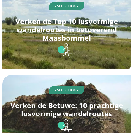
- SELECTION -
Verken de Top 10 lusvormige
wandelroutes in betoverend
Maasbommel
- SELECTION -
Verken de Betuwe: 10 prachtige
lusvormige wandelroutes