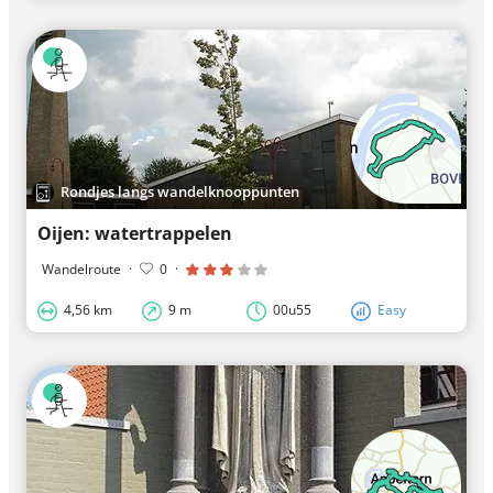
Rondjes langs wandelknooppunten
Oijen: watertrappelen
Wandelroute
·
0
·
4,56 km
9 m
00u55
Easy