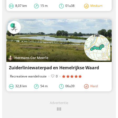
8,07 km
15 m
01u38
Medium
Hermans Cor Meerle
Zuiderliniewaterpad en Hemelrijkse Waard
Recreatieve wandelroute
·
0
·
32,8 km
54 m
06u39
Hard
Advertentie