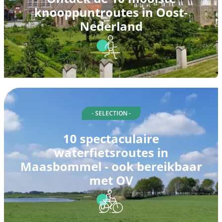
knooppuntroutes in Oost-
Nederland
- SELECTION -
10 spectaculaire
waterfietsroutes in
Maasbommel - ook bereikbaar
met OV