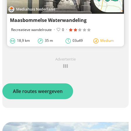
Mediahuis Nederland
Maasbommelse Waterwandeling
Recreatieve wandelroute
·
0
·
18,9 km
35 m
03u49
Medium
Advertentie
Alle routes weergeven