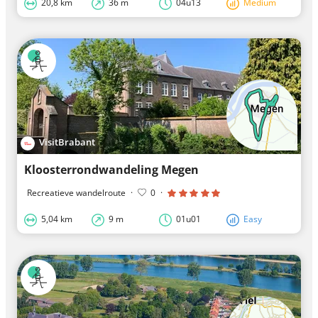
20,8 km
36 m
04u13
Medium
VisitBrabant
Kloosterrondwandeling Megen
Recreatieve wandelroute
·
0
·
5,04 km
9 m
01u01
Easy