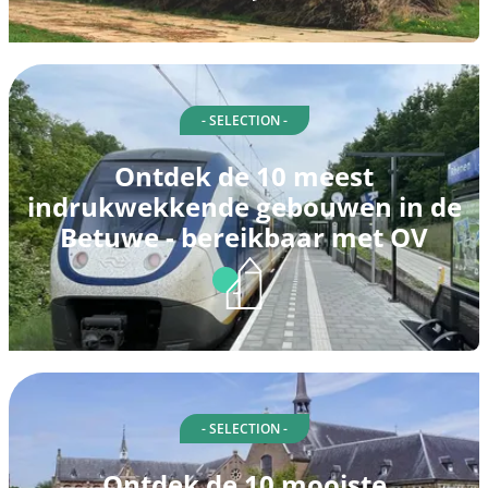
- SELECTION -
Ontdek de 10 meest
indrukwekkende gebouwen in de
Betuwe - bereikbaar met OV
- SELECTION -
Ontdek de 10 mooiste