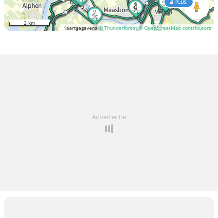
PLUS
2 km
Kaartgegevens
© Thunderforest
© OpenStreetMap contributors
Advertentie