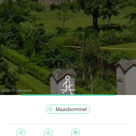
Bron:
VisitBrabant
Maasbommel