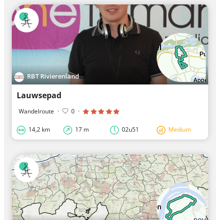
RBT Rivierenland
Lauwsepad
Wandelroute
·
0
·
14,2 km
17 m
02u51
Medium