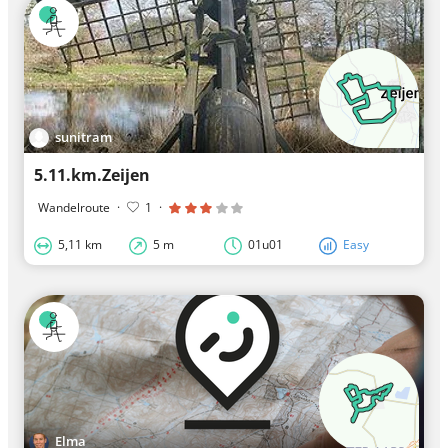
sunitram
5.11.km.Zeijen
Wandelroute
·
1
·
5,11 km
5 m
01u01
Easy
Elma