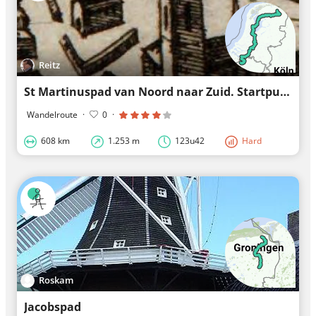
Reitz
St Martinuspad van Noord naar Zuid. Startpunt Groningen Nederland naar Beveren België
Wandelroute
·
0
·
608 km
1.253 m
123u42
Hard
Roskam
Jacobspad