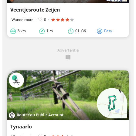
Veentjesroute Zeijen
Wandelroute
·
0
·
8 km
1 m
01u36
Easy
Advertentie
RouteYou Public Account
Tynaarlo