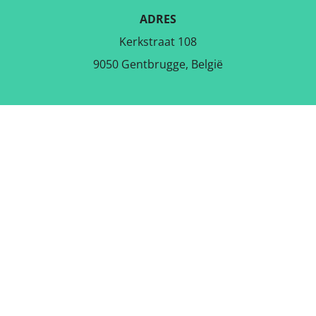
ADRES
Kerkstraat 108
9050 Gentbrugge, België
DOWNLOAD DE GRATIS APP
VOLG ONS