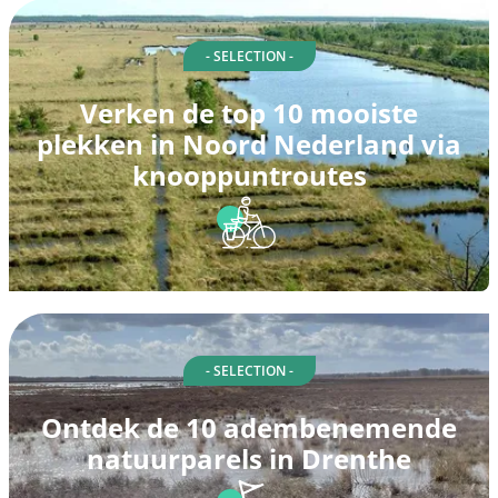
- SELECTION -
Verken de top 10 mooiste
plekken in Noord Nederland via
knooppuntroutes
- SELECTION -
Ontdek de 10 adembenemende
natuurparels in Drenthe