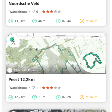
Noordsche Veld
Wandelroute
·
0
·
13,3 km
46 m
02u44
Medium
Peer van Dijk
Peest 12,2km
Wandelroute
·
1
·
12,2 km
11 m
02u28
Medium