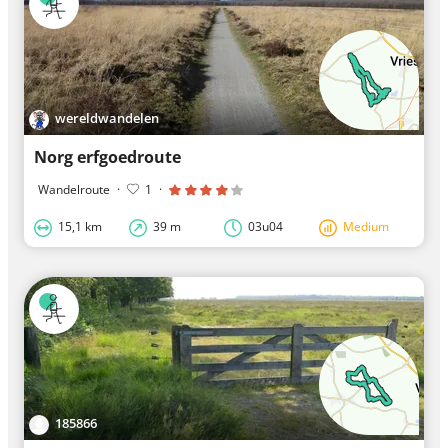
wereldwandelen
Norg erfgoedroute
Wandelroute
·
1
·
15,1 km
39 m
03u04
Medium
185866