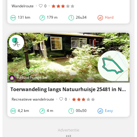
Wandelroute
·
0
·
131 km
179 m
26u34
Hard
natuurhuisje.be
Toerwandeling langs Natuurhuisje 25481 in Norg
Recreatieve wandelroute
·
0
·
4,2 km
4 m
00u50
Easy
Advertentie