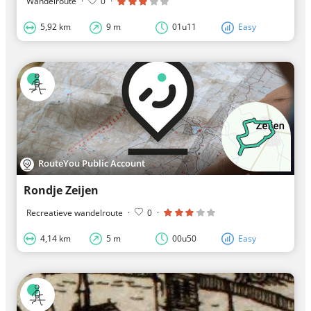
Wandelroute
·
0
·
5,92 km
9 m
01u11
Easy
RouteYou Public Account
Rondje Zeijen
Recreatieve wandelroute
·
0
·
4,14 km
5 m
00u50
Easy