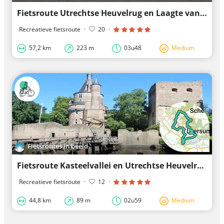
Fietsroute Utrechtse Heuvelrug en Laagte van Pijnenburg
Recreatieve fietsroute
·
20
·
57,2 km
223 m
03u48
Medium
Fietsroutes in beeld
Fietsroute Kasteelvallei en Utrechtse Heuvelrug
Recreatieve fietsroute
·
12
·
44,8 km
89 m
02u59
Medium