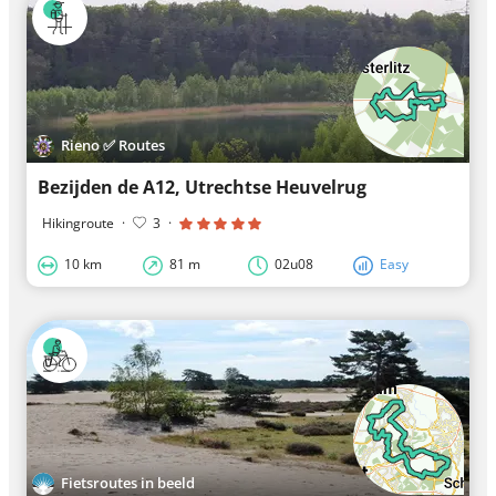
Rieno ✅ Routes
Bezijden de A12, Utrechtse Heuvelrug
Hikingroute
·
3
·
10 km
81 m
02u08
Easy
Fietsroutes in beeld