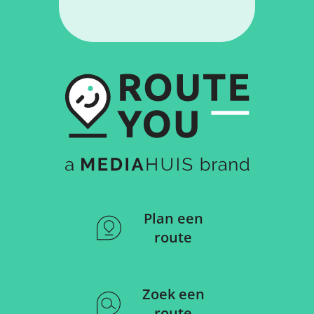
Plan een
route
Zoek een
route