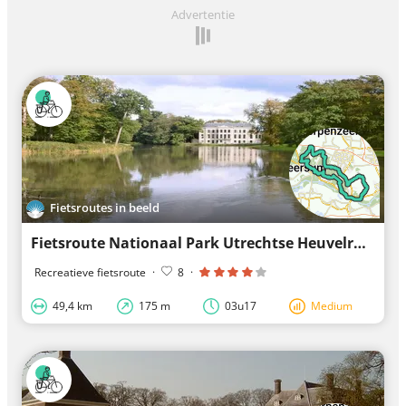
Advertentie
Fietsroutes in beeld
Fietsroute Nationaal Park Utrechtse Heuvelrug en Grebbeberg
Recreatieve fietsroute
·
8
·
49,4 km
175 m
03u17
Medium