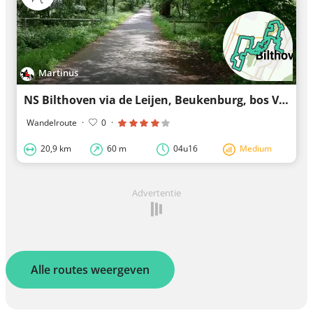
Martinus
NS Bilthoven via de Leijen, Beukenburg, bos Voordaan, Ridderoordse bossen naar NS Bilthoven
Wandelroute
·
0
·
20,9 km
60 m
04u16
Medium
Advertentie
Alle routes weergeven