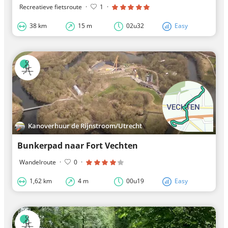
Recreatieve fietsroute
·
1
·
38 km
15 m
02u32
Easy
Kanoverhuur de Rijnstroom/Utrecht
Bunkerpad naar Fort Vechten
Wandelroute
·
0
·
1,62 km
4 m
00u19
Easy