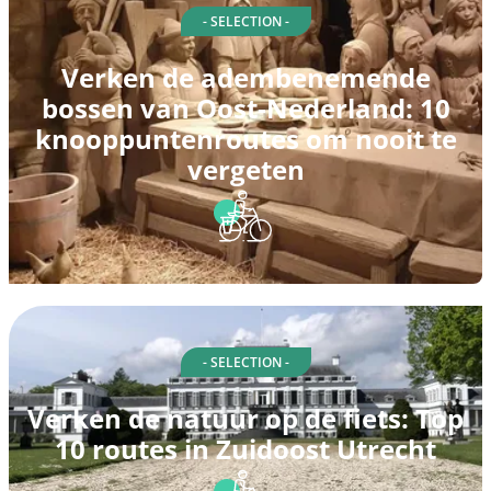
- SELECTION -
Verken de adembenemende
bossen van Oost-Nederland: 10
knooppuntenroutes om nooit te
vergeten
- SELECTION -
Verken de natuur op de fiets: Top
10 routes in Zuidoost Utrecht