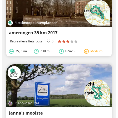
Fietsknooppuntenplanner
amerongen 35 km 2017
Recreatieve fietsroute
·
0
·
35,9 km
230 m
02u23
Medium
Rieno ✅ Routes
Janna's mooiste