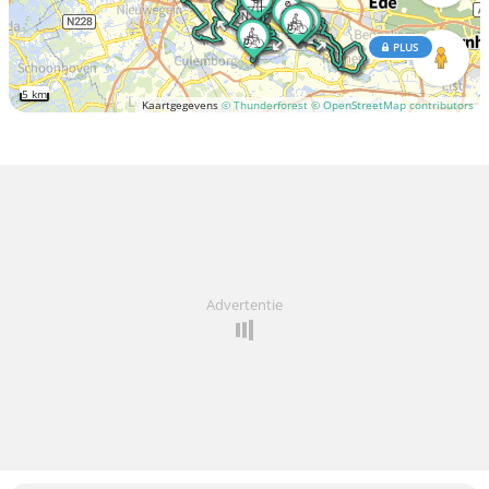
PLUS
5 km
Kaartgegevens
© Thunderforest
© OpenStreetMap contributors
Advertentie