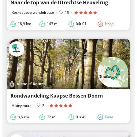
Naar de top van de Utrechtse Heuvelrug
Recreatieve wandelroute
·
10
·
18,9 km
143 m
04u01
Hard
Rieno ✅ Routes
Rondwandeling Kaapse Bossen Doorn
Hikingroute
·
2
·
8,5 km
72 m
01u49
Easy