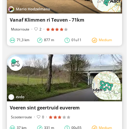
Mario Hodzelmans
Vanaf Klimmen ri Teuven - 71km
Motorroute
·
2
·
71,3 km
877 m
01u11
Medium
evdo
Voeren sint geertruid euverem
Scooterroute
·
0
·
37 km
331 m
00u55
Medium