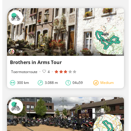
Tux
Brothers in Arms Tour
Toermotorroute
·
4
·
300 km
3.088 m
04u59
Medium