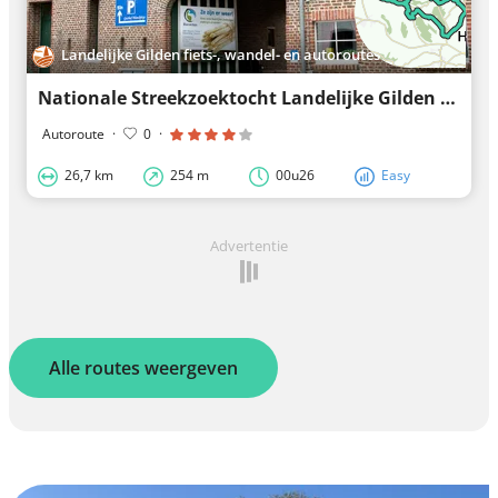
Landelijke Gilden fiets-, wandel- en autoroutes
Nationale Streekzoektocht Landelijke Gilden 2017 (auto)
Autoroute
·
0
·
26,7 km
254 m
00u26
Easy
Advertentie
Alle routes weergeven