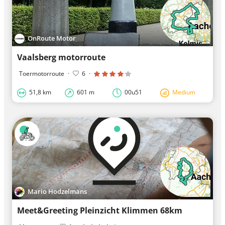
OnRoute Motor
Vaalsberg motorroute
Toermotorroute
·
6
·
51,8 km
601 m
00u51
Medium
Mario Hodzelmans
Meet&Greeting Pleinzicht Klimmen 68km