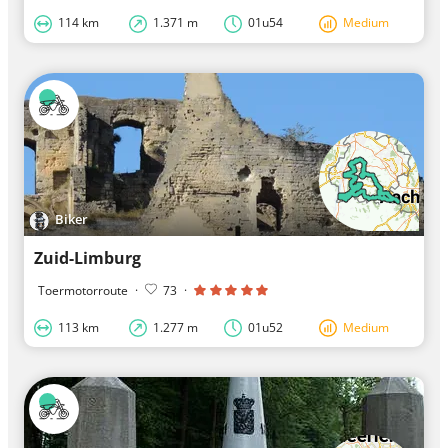
114 km
1.371 m
01u54
Medium
Biker
Zuid-Limburg
Toermotorroute
·
73
·
113 km
1.277 m
01u52
Medium