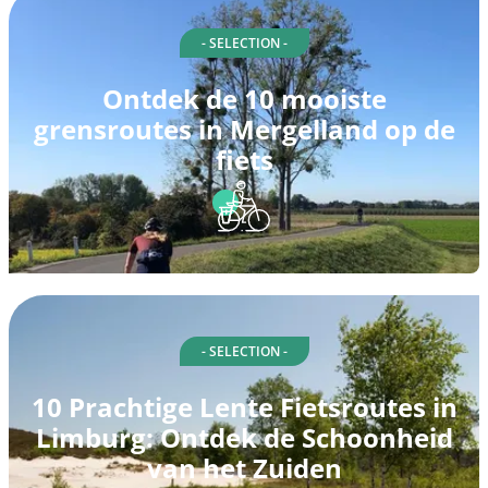
- SELECTION -
Ontdek de 10 mooiste
grensroutes in Mergelland op de
fiets
- SELECTION -
10 Prachtige Lente Fietsroutes in
Limburg: Ontdek de Schoonheid
van het Zuiden