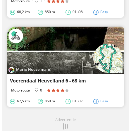
Motorroute
·
1
·
68,2 km
850 m
01u08
Easy
Mario Hodzelmans
Voerendaal Heuvelland 6 - 68 km
Motorroute
·
0
·
67,5 km
850 m
01u07
Easy
Advertentie