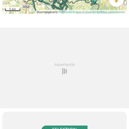
5 km
Kaartgegevens
© Thunderforest
© OpenStreetMap contributors
Advertentie