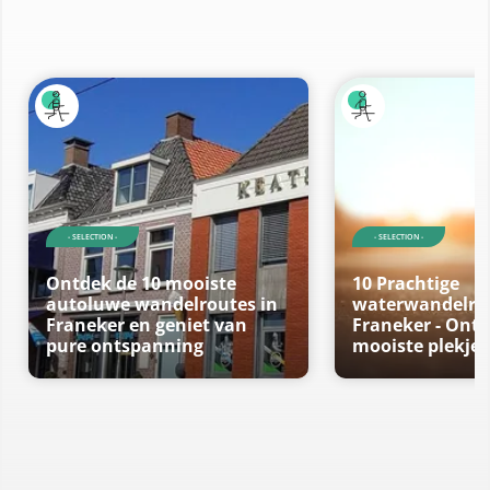
- SELECTION -
- SELECTION -
Ontdek de 10 mooiste
10 Prachtige
autoluwe wandelroutes in
waterwandelrou
Franeker en geniet van
Franeker - Ontd
pure ontspanning
mooiste plekjes