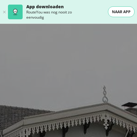
App downloaden
NAAR APP
RouteYou was nog nooit zo
eenvoudig